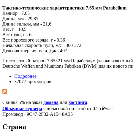
Тактико-технические характеристики 7,65 мм Parabellum
Калибр - 7,65
Длина, мм - 29,85
Длина гильзы, мм - 21,6
Вес, г - 10,5
Вес пули, г - 6
Вес порохового заряда, г - 0,36
Начальная скорость пули, м/с - 360-372
Дульная энергия пули, Дж - 407
Пистолетный патрон 7,65×21 мм Парабеллум (также известный 
Deutsche Waffen und Munitions Fabriken (DWM) для их нового п
Подробнее
37077 просмотров
Скидка 5% на заказ
домена
или
хостинга
.
Облачные сервера
с почасовой оплатой от 0.55 ₽/час.
Промокод - 9C47-2F32-A154-8A35
Страна