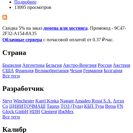
Подробнее
13095 просмотров
Скидка 5% на заказ
домена или хостинга
. Промокод - 9C47-
2F32-A154-8A35
Облачные сервера
с почасовой оплатой от 0.37 ₽/час.
Страна
Бразилия
Аргентина
Бельгия
Австро-Венгрия
Росcия
Австрия
США
Франция
Великобритания
Чехия
Германия
Болгария
Все теги
Разработчик
Steyr
Winchester
Karel Krnka
Nagant
Amadeo Rossi S.A.
Arcus
Co
ЦНИИТОЧМАШ
Taurus
ТОЗ (Тула)
КБП Тула
Bersa
FN
Glock GmbH
HDH
Clement
ИжМех
Все теги
Калибр