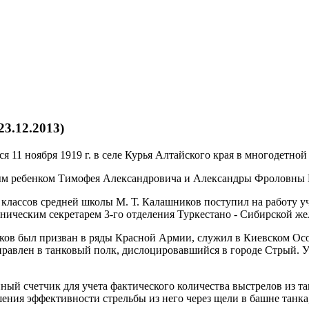
3.12.2013)
я 11 ноября 1919 г. в селе Курья Алтайского края в многодетной
м ребенком Тимофея Александровича и Александры Фроловны
 классов средней школы М. Т. Калашников поступил на работу у
хническим секретарем 3-го отделения Туркестано - Сибирской же
ников был призван в ряды Красной Армии, служил в Киевском Ос
правлен в танковый полк, дислоцировавшийся в городе Стрый. У
ный счетчик для учета фактического количества выстрелов из т
ния эффективности стрельбы из него через щели в башне танка, 