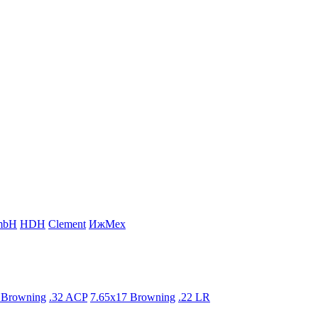
mbH
HDH
Clement
ИжМех
 Browning
.32 ACP
7.65x17 Browning
.22 LR