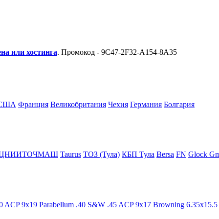
на или хостинга
. Промокод - 9C47-2F32-A154-8A35
США
Франция
Великобритания
Чехия
Германия
Болгария
ЦНИИТОЧМАШ
Taurus
ТОЗ (Тула)
КБП Тула
Bersa
FN
Glock G
80 ACP
9x19 Parabellum
.40 S&W
.45 ACP
9x17 Browning
6.35x15.5