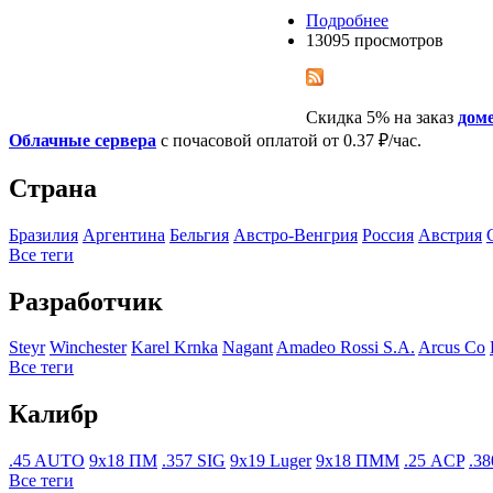
Подробнее
13095 просмотров
Скидка 5% на заказ
доме
Облачные сервера
с почасовой оплатой от 0.37 ₽/час.
Страна
Бразилия
Аргентина
Бельгия
Австро-Венгрия
Росcия
Австрия
Все теги
Разработчик
Steyr
Winchester
Karel Krnka
Nagant
Amadeo Rossi S.A.
Arcus Co
Все теги
Калибр
.45 AUTO
9x18 ПМ
.357 SIG
9x19 Luger
9x18 ПММ
.25 ACP
.3
Все теги