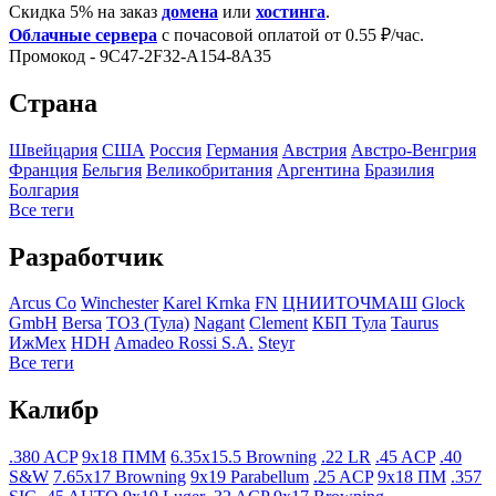
Скидка 5% на заказ
домена
или
хостинга
.
Облачные сервера
с почасовой оплатой от 0.55 ₽/час.
Промокод - 9C47-2F32-A154-8A35
Страна
Швейцария
США
Росcия
Германия
Австрия
Австро-Венгрия
Франция
Бельгия
Великобритания
Аргентина
Бразилия
Болгария
Все теги
Разработчик
Arcus Co
Winchester
Karel Krnka
FN
ЦНИИТОЧМАШ
Glock
GmbH
Bersa
ТОЗ (Тула)
Nagant
Clement
КБП Тула
Taurus
ИжМех
HDH
Amadeo Rossi S.A.
Steyr
Все теги
Калибр
.380 ACP
9x18 ПММ
6.35x15.5 Browning
.22 LR
.45 ACP
.40
S&W
7.65x17 Browning
9x19 Parabellum
.25 ACP
9x18 ПМ
.357