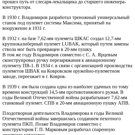
прошел путь от слесаря-лекальщика до старшего инженера-
конструктора.
В 1930 г. Владимиров разработал треножный универсальный
станок под пулемет системы Максима, принятый на
вооружение в 1931 г.
В 1932 г. на базе 7,62-мм пулемета ШКАС создал 12,7-мм
крупнокалиберный пулемет LUBAK, который путем замены
ствола мог быть превращен в 20-мм пушку.
В том же году Владимиров совместно с С. А. Ярцевым
сконструировал ручку перезаряжания к авиационному
пулемету ПВ-1. В 1934 г. в связи с организацией производства
пулеметов ШВАК на Ковровском оружейно-пулеметном
заводе, переезжает в г. Ковров.
В 1939 г. им была создана одна из наиболее удачных по тому
времени конструкций 14,5-мм противотанкового ружья. В
годы Великой Отечественной войны разрабатывает 7,62-мм
станковый пулемет. СПВ и 20-мм авиационную пушку АПВ.
Плодотворная деятельность Владимирова в годы Великой
Отечественной войны завершилась созданием пехотного
пулемета ПКП. Позже Владимиров совместно с
конструктором Г. П. Марковым разработал спаренную
зенитную установку.