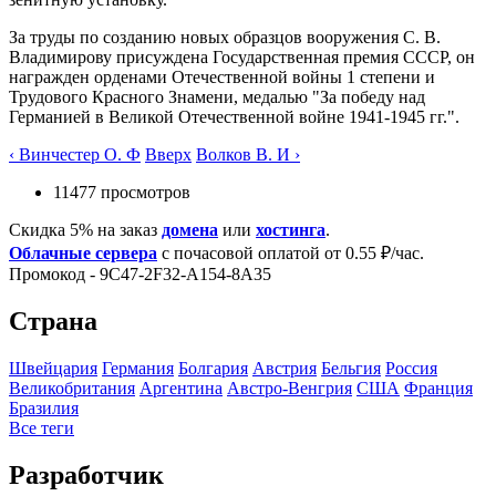
За труды по созданию новых образцов вооружения С. В.
Владимирову присуждена Государственная премия СССР, он
награжден орденами Отечественной войны 1 степени и
Трудового Красного Знамени, медалью "За победу над
Германией в Великой Отечественной войне 1941-1945 гг.".
‹ Винчестер О. Ф
Вверх
Волков В. И ›
11477 просмотров
Скидка 5% на заказ
домена
или
хостинга
.
Облачные сервера
с почасовой оплатой от 0.55 ₽/час.
Промокод - 9C47-2F32-A154-8A35
Страна
Швейцария
Германия
Болгария
Австрия
Бельгия
Росcия
Великобритания
Аргентина
Австро-Венгрия
США
Франция
Бразилия
Все теги
Разработчик