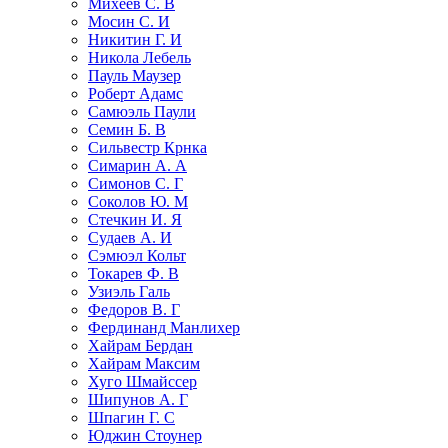
Михеев С. В
Мосин С. И
Никитин Г. И
Никола Лебель
Пауль Маузер
Роберт Адамс
Самюэль Паули
Семин Б. В
Сильвестр Крнка
Симарин А. А
Симонов С. Г
Соколов Ю. М
Стечкин И. Я
Судаев А. И
Сэмюэл Кольт
Токарев Ф. В
Узиэль Галь
Федоров В. Г
Фердинанд Манлихер
Хайрам Бердан
Хайрам Максим
Хуго Шмайссер
Шипунов А. Г
Шпагин Г. С
Юджин Стоунер