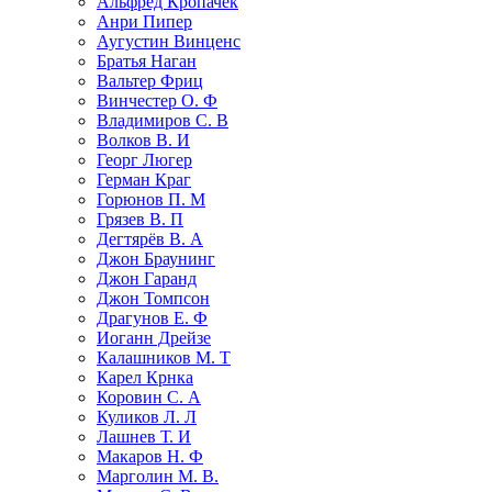
Альфред Кропачек
Анри Пипер
Аугустин Винценс
Братья Наган
Вальтер Фриц
Винчестер О. Ф
Владимиров С. В
Волков В. И
Георг Люгер
Герман Краг
Горюнов П. М
Грязев В. П
Дегтярёв В. А
Джон Браунинг
Джон Гаранд
Джон Томпсон
Драгунов Е. Ф
Иоганн Дрейзе
Калашников М. Т
Карел Крнка
Коровин С. А
Куликов Л. Л
Лашнев Т. И
Макаров Н. Ф
Марголин М. В.