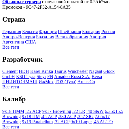
Облачные сервера
с почасовой оплатой от 0.55 ₽/час.
Промокод - 9C47-2F32-A154-8A35
Страна
Германия
Бельгия
Франция
Швейцария
Болгария
Росcия
Австро-Венгрия
Бразилия
Великобритания
Австрия
Аргентина
США
Все теги
Разработчик
Clement
HDH
Karel Krnka
Taurus
Winchester
Nagant
Glock
GmbH
КБП Тула
Steyr
FN
Amadeo Rossi S.A.
Bersa
ЦНИИТОЧМАШ
ИжМех
ТОЗ (Тула)
Arcus Co
Все теги
Калибр
9x18 ПММ
.25 ACP
9x17 Browning
.22 LR
.40 S&W
6.35x15.5
Browning
9x18 ПМ
.45 ACP
.380 ACP
.357 SIG
7.65x17
Browning
9x19 Parabellum
.32 ACP
9x19 Luger
.45 AUTO
Все теги