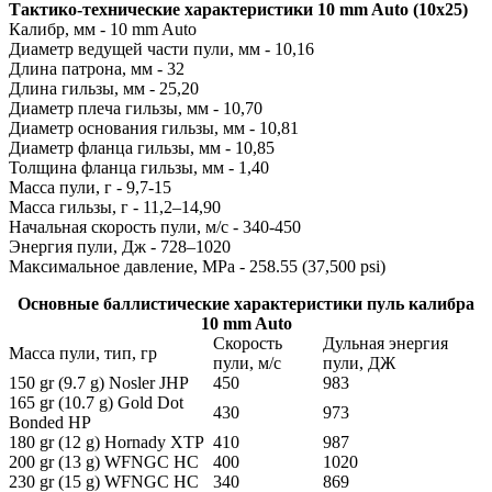
Тактико-технические характеристики 10 mm Auto (10x25)
Калибр, мм - 10 mm Auto
Диаметр ведущей части пули, мм - 10,16
Длина патрона, мм - 32
Длина гильзы, мм - 25,20
Диаметр плеча гильзы, мм - 10,70
Диаметр основания гильзы, мм - 10,81
Диаметр фланца гильзы, мм - 10,85
Толщина фланца гильзы, мм - 1,40
Масса пули, г - 9,7-15
Масса гильзы, г - 11,2–14,90
Начальная скорость пули, м/с - 340-450
Энергия пули, Дж - 728–1020
Максимальное давление, MPa - 258.55 (37,500 psi)
Основные баллистические характеристики пуль калибра
10 mm Auto
Скорость
Дульная энергия
Масса пули, тип, гр
пули, м/с
пули, ДЖ
150 gr (9.7 g) Nosler JHP
450
983
165 gr (10.7 g) Gold Dot
430
973
Bonded HP
180 gr (12 g) Hornady XTP
410
987
200 gr (13 g) WFNGC HC
400
1020
230 gr (15 g) WFNGC HC
340
869