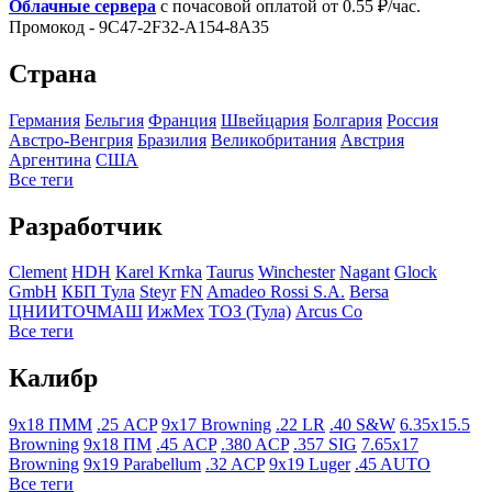
Облачные сервера
с почасовой оплатой от 0.55 ₽/час.
Промокод - 9C47-2F32-A154-8A35
Страна
Германия
Бельгия
Франция
Швейцария
Болгария
Росcия
Австро-Венгрия
Бразилия
Великобритания
Австрия
Аргентина
США
Все теги
Разработчик
Clement
HDH
Karel Krnka
Taurus
Winchester
Nagant
Glock
GmbH
КБП Тула
Steyr
FN
Amadeo Rossi S.A.
Bersa
ЦНИИТОЧМАШ
ИжМех
ТОЗ (Тула)
Arcus Co
Все теги
Калибр
9x18 ПММ
.25 ACP
9x17 Browning
.22 LR
.40 S&W
6.35x15.5
Browning
9x18 ПМ
.45 ACP
.380 ACP
.357 SIG
7.65x17
Browning
9x19 Parabellum
.32 ACP
9x19 Luger
.45 AUTO
Все теги