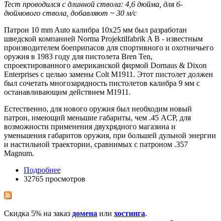
Тест проводился с длинной ствола: 4,6 дюйма, для 6-
дюймового ствола, добавляют ~ 30 м/с
Патрон 10 mm Auto калибра 10x25 мм был разработан
шведской компанией Norma Projektilfabrik A B - известным
производителем боеприпасов для спортивного и охотничьего
оружия в 1983 году для пистолета Bren Ten,
спроектированного американской фирмой Dornaus & Dixon
Enterprises с целью замены Colt M1911. Этот пистолет должен
был сочетать многозарядность пистолетов калибра 9 мм с
останавливающим действием М1911.
Естественно, для нового оружия был необходим новый
патрон, имеющий меньшие габариты, чем .45 ACP, для
возможности применения двухрядного магазина и
уменьшения габаритов оружия, при большей дульной энергии
и настильной траектории, сравнимых с патроном .357
Magnum.
Подробнее
32765 просмотров
Скидка 5% на заказ
домена
или
хостинга
.