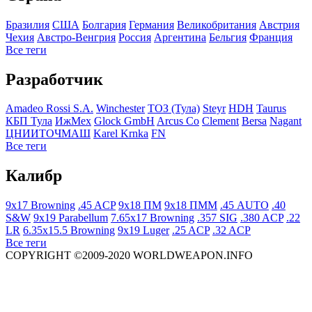
Бразилия
США
Болгария
Германия
Великобритания
Австрия
Чехия
Австро-Венгрия
Росcия
Аргентина
Бельгия
Франция
Все теги
Разработчик
Amadeo Rossi S.A.
Winchester
ТОЗ (Тула)
Steyr
HDH
Taurus
КБП Тула
ИжМех
Glock GmbH
Arcus Co
Clement
Bersa
Nagant
ЦНИИТОЧМАШ
Karel Krnka
FN
Все теги
Калибр
9x17 Browning
.45 ACP
9x18 ПМ
9x18 ПММ
.45 AUTO
.40
S&W
9x19 Parabellum
7.65x17 Browning
.357 SIG
.380 ACP
.22
LR
6.35x15.5 Browning
9x19 Luger
.25 ACP
.32 ACP
Все теги
COPYRIGHT ©2009-2020 WORLDWEAPON.INFO