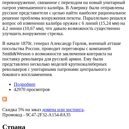
перевооружение, связанное с переходом на новый унитарный
патрон уменьшенного калибра. В Америку были отправлены
русские представители с целью найти наиболее рациональное
решение проблемы вооружения пехоты. Параллельно решался
вопрос об изменении калибра оружия с 6 линий (15,24 мм) на
4,2 линии (10,67 мм), что давало возможность существенно
улучшить вооружение стрелка.
В начале 1870г, генерал Александр Горлов, военный атташе
посольства России, проводит переговоры с компанией
Smith&Wesson о возможности заключения контракта на
поставку револьвера для русской армии. Ему были
представлено несколько моделей крупнокалиберных
револьверов с унитарными патронами центрального и
бокового воспламенения.
Подробнее
42970 просмотров
Скидка 5% на заказ
домена или хостинга
.
Промокод - 9C47-2F32-A154-8A35
Страна