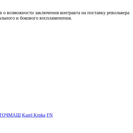
n о возможности заключения контракта на поставку револьвера
льного и бокового воспламенения.
ТОЧМАШ
Karel Krnka
FN