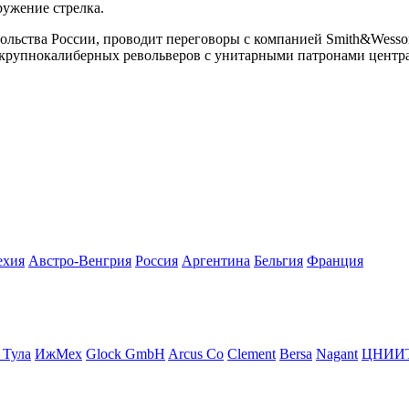
ружение стрелка.
сольства России, проводит переговоры с компанией Smith&Wesso
 крупнокалиберных револьверов с унитарными патронами центра
ехия
Австро-Венгрия
Росcия
Аргентина
Бельгия
Франция
 Тула
ИжМех
Glock GmbH
Arcus Co
Clement
Bersa
Nagant
ЦНИИ