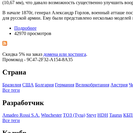
(10,67 мм), что давало возможность существенно улучшить воо
В начале 1870г, генерал Александр Горлов, военный атташе по
для русской армии. Ему были представлено несколько моделей
Подробнее
42970 просмотров
Скидка 5% на заказ
домена или хостинга
.
Промокод - 9C47-2F32-A154-8A35
Страна
Бразилия
США
Болгария
Германия
Великобритания
Австрия
Ч
Все теги
Разработчик
Amadeo Rossi S.A.
Winchester
ТОЗ (Тула)
Steyr
HDH
Taurus
КБП
Все теги