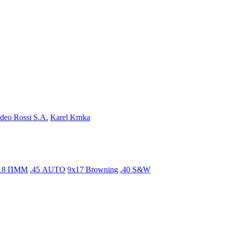
eo Rossi S.A.
Karel Krnka
18 ПММ
.45 AUTO
9x17 Browning
.40 S&W