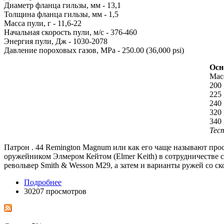
Диаметр фланца гильзы, мм - 13,1
Толщина фланца гильзы, мм - 1,5
Масса пули, г - 11,6-22
Начальная скорость пули, м/с - 376-460
Энергия пули, Дж - 1030-2078
Давление пороховых газов, MPa - 250.00 (36,000 psi)
Осн
Масс
200 
225 
240 
320
340 
Тест
Патрон . 44 Remington Magnum или как его чаще называют про
оружейником Элмером Кейтом (Elmer Keith) в сотрудничестве с
револьвер Smith & Wesson М29, а затем и варианты ружей со ско
Подробнее
30207 просмотров