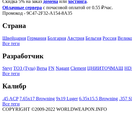
Скидка 5% на заказ
домена
или
хостинга
.
Облачные сервера
с почасовой оплатой от 0.55 ₽/час.
Промокод - 9C47-2F32-A154-8A35
Страна
Швейцария
Германия
Болгария
Австрия
Бельгия
Росcия
Велико
Все теги
Разработчик
Steyr
ТОЗ (Тула)
Bersa
FN
Nagant
Clement
ЦНИИТОЧМАШ
HD
Все теги
Калибр
.45 ACP
7.65x17 Browning
9x19 Luger
6.35x15.5 Browning
.357 S
Все теги
COPYRIGHT ©2009-2022 WORLDWEAPON.INFO