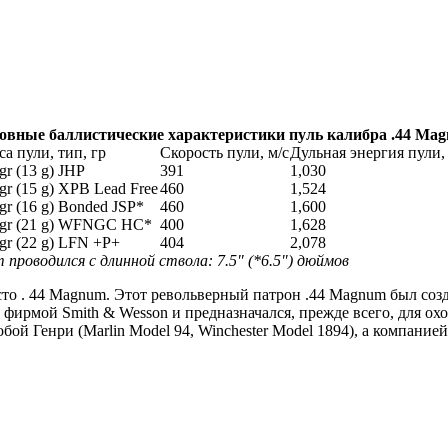
овные баллистические характеристики пуль калибра .44 Ma
а пули, тип, гр
Скорость пули, м/с
Дульная энергия пули
gr (13 g) JHP
391
1,030
gr (15 g) XPB Lead Free
460
1,524
gr (16 g) Bonded JSP*
460
1,600
 gr (21 g) WFNGC HC*
400
1,628
gr (22 g) LFN +P+
404
2,078
 проводился с длинной ствола: 7.5" (*6.5") дюймов
сто . 44 Magnum. Этот револьверный патрон .44 Magnum был соз
 фирмой Smith & Wesson и предназначался, прежде всего, для ох
бой Генри (Marlin Model 94, Winchester Model 1894), а компанией