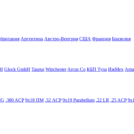
британия
Аргентина
Австро-Венгрия
США
Франция
Бразилия
H
Glock GmbH
Taurus
Winchester
Arcus Co
КБП Тула
ИжМех
Amad
IG
.380 ACP
9x18 ПМ
.32 ACP
9x19 Parabellum
.22 LR
.25 ACP
9x