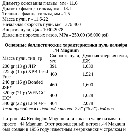
Диаметр основания гильзы, мм - 11,6
Диаметр фланца гильзы, мм - 13,1
Толщина фланца гильзы, мм - 1,5
Масса пули, г - 11,6-22
Начальная скорость пули, м/с - 376-460
Энергия пули, Дж - 1030-2078
Давление пороховых газов, MPa - 250.00 (36,000 psi)
Основные баллистические характеристики пуль калибра
.44 Magnum
Скорость пули,
Дульная энергия пули,
Масса пули, тип, гр
м/с
ДЖ
200 gr (13 g) JHP
391
1,030
225 gr (15 g) XPB Lead
460
1,524
Free
240 gr (16 g) Bonded
460
1,600
JSP*
320 gr (21 g) WFNGC
400
1,628
HC*
340 gr (22 g) LFN +P+
404
2,078
Тест проводился с длинной ствола: 7.5" (*6.5") дюймов
Патрон . 44 Remington Magnum или как его чаще называют
просто . 44 Magnum. Этот револьверный патрон .44 Magnum
был создан в 1955 году известным американским стрелком и