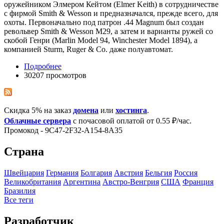
оружейником Элмером Кейтом (Elmer Keith) в сотрудничестве
с фирмой Smith & Wesson и предназначался, прежде всего, для
охоты. Первоначально под патрон .44 Magnum был создан
револьвер Smith & Wesson М29, а затем и варианты ружей со
скобой Генри (Marlin Model 94, Winchester Model 1894), а
компанией Sturm, Ruger & Co. даже полуавтомат.
Подробнее
30207 просмотров
Скидка 5% на заказ
домена
или
хостинга
.
Облачные сервера
с почасовой оплатой от 0.55 ₽/час.
Промокод - 9C47-2F32-A154-8A35
Страна
Швейцария
Германия
Болгария
Австрия
Бельгия
Росcия
Великобритания
Аргентина
Австро-Венгрия
США
Франция
Бразилия
Все теги
Разработчик