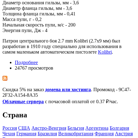
Диаметр основания гильзы, мм - 3,6
Диаметр фланца гильзы, мм - 3,6
Толщина фланца гильзы, мм - 0,41
Масса пули, г - 0,2
Начальная скорость пули, м/с - 200
Энергия пули, Дж - 4
Патрон центрального боя 2.7 mm Kolibri (2.7x9 мм) был
разработан в 1910 году специально для использования в
самом маленьком автоматическом пистолете
Kolibri
.
Подробнее
24767 просмотров
Скидка 5% на заказ
домена или хостинга
. Промокод - 9C47-
2F32-A154-8A35
Облачные сервера
с почасовой оплатой от 0.37 ₽/час.
Страна
Росcия
США
Австро-Венгрия
Бельгия
Аргентина
Болгария
Чехия
Германия
Бразилия
Великобритания
Франция
Австрия