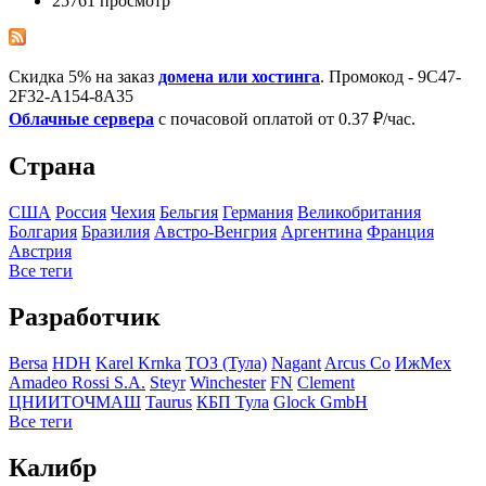
25761 просмотр
Скидка 5% на заказ
домена или хостинга
. Промокод - 9C47-
2F32-A154-8A35
Облачные сервера
с почасовой оплатой от 0.37 ₽/час.
Страна
США
Росcия
Чехия
Бельгия
Германия
Великобритания
Болгария
Бразилия
Австро-Венгрия
Аргентина
Франция
Австрия
Все теги
Разработчик
Bersa
HDH
Karel Krnka
ТОЗ (Тула)
Nagant
Arcus Co
ИжМех
Amadeo Rossi S.A.
Steyr
Winchester
FN
Clement
ЦНИИТОЧМАШ
Taurus
КБП Тула
Glock GmbH
Все теги
Калибр