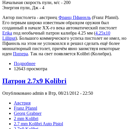
Начальная скорость пули, м/с - 200
Энергия пули, Дж - 4
Автор пистолета - австриец
Франц Пфаннль
(Franz Pfannl).
Его первым широко известным образцом оружия был
созданный в начале ХХ-го века автоматический пистолет
Erika
под необычный патрон калибра 4.25 мм (
4.25x10
Lilliput
). Большого коммерческого успеха пистолет не имел, но
Пфаннль на этом не успокоился и решил сделать ещё более
миниатюрный пистолет, причём явно заимствуя некоторые
идеи
Пипера
. Так на свет появляется Kolibri (Колибри).
Подробнее
12643 просмотра
Патрон 2.7x9 Kolibri
Опубликовано admin в Втр, 08/21/2012 - 22:50
Австрия
Franz Pfannl
Georg Grabner
2 mm Kolibri
2.7 mm Kolibri Auto Pistol
2.7x9 Kolibri