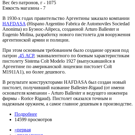
Вес без патронов, г - 1075
Емкость магазина - 7
В 1930-х годах правительство Аргентины заказало компании
HAFDASA
(Hispano Argentino Fabrica de Automoviles Sociedad
Anonima) из Буэнос-Айреса, созданной Arturo Ballester и
Eugenio Molina, разработку нового пистолета для вооружения
аргентинской армии и полиции.
При этом основным требованием было создание оружия под
патрон
.45 АСР
, эквивалентного по боевым характеристикам
пистолету Sistema Colt Modelo 1927 (выпускавшийся в
Аргентине по американской лицензии пистолет Colt
M1911A1), но более дешевого.
В результате конструкторами HAFDASA был создан новый
пистолет, получивший название Ballester-Rigaud (от имени
основателя компании - Arturo Ballester и ведущего инженера
фирмы - Rorice Rigaud). Пистолет оказался точным и
надежным оружием, а самое главное дешевым в производстве.
Подробнее
14599 просмотров
«первая