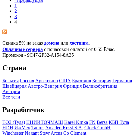
‹ предыдущая
1
2
3
4
Скидка 5% на заказ
домена
или
хостинга
.
Облачные сервера
с почасовой оплатой от 0.55 ₽/час.
Промокод - 9C47-2F32-A154-8A35
Страна
Бельгия
Росcия
Аргентина
США
Бразилия
Болгария
Германия
Швейцария
Австро-Венгрия
Франция
Великобритания
Австрия
Все теги
Разработчик
ТОЗ (Тула)
ЦНИИТОЧМАШ
Karel Krnka
FN
Bersa
КБП Тула
HDH
ИжМех
Taurus
Amadeo Rossi S.A.
Glock GmbH
Winchester
Nagant
Steyr
Arcus Co
Clement