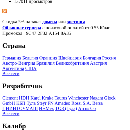
137011 просмотров
Скидка 5% на заказ
домена
или
хостинга
.
Облачные сервера
с почасовой оплатой от 0.55 ₽/час.
Промокод - 9C47-2F32-A154-8A35
Страна
Германия
Бельгия
Франция
Швейцария
Болгария
Росcия
Австро-Венгрия
Бразилия
Великобритания
Австрия
Аргентина
США
Все теги
Разработчик
Clement
HDH
Karel Krnka
Taurus
Winchester
Nagant
Glock
GmbH
КБП Тула
Steyr
FN
Amadeo Rossi S.A.
Bersa
ЦНИИТОЧМАШ
ИжМех
ТОЗ (Тула)
Arcus Co
Все теги
Калибр