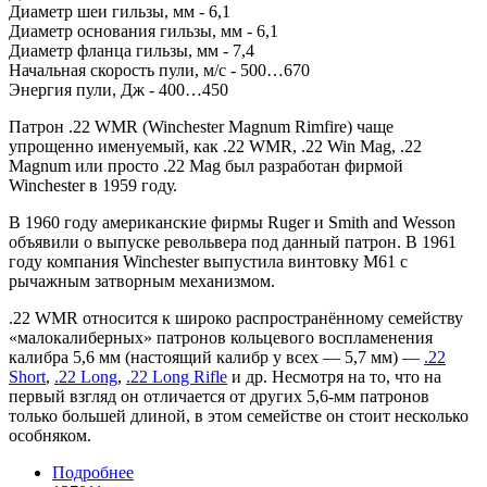
Диаметр шеи гильзы, мм - 6,1
Диаметр основания гильзы, мм - 6,1
Диаметр фланца гильзы, мм - 7,4
Начальная скорость пули, м/с - 500…670
Энергия пули, Дж - 400…450
Патрон .22 WMR (Winchester Magnum Rimfire) чаще
упрощенно именуемый, как .22 WMR, .22 Win Mag, .22
Magnum или просто .22 Mag был разработан фирмой
Winchester в 1959 году.
В 1960 году американские фирмы Ruger и Smith and Wesson
объявили о выпуске револьвера под данный патрон. В 1961
году компания Winchester выпустила винтовку М61 с
рычажным затворным механизмом.
.22 WMR относится к широко распространённому семейству
«малокалиберных» патронов кольцевого воспламенения
калибра 5,6 мм (настоящий калибр у всех — 5,7 мм) —
.22
Short
,
.22 Long
,
.22 Long Rifle
и др. Несмотря на то, что на
первый взгляд он отличается от других 5,6-мм патронов
только большей длиной, в этом семействе он стоит несколько
особняком.
Подробнее