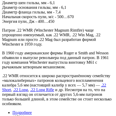
Диаметр шеи гильзы, мм - 6,1
Диаметр основания гильзы, мм - 6,1
Диаметр фланца гильзы, мм - 7,4
Начальная скорость пули, м/с - 500…670
Энергия пули, Дж - 400…450
Патрон .22 WMR (Winchester Magnum Rimfire) чаще
упрощенно именуемый, как .22 WMR, .22 Win Mag, .22
Magnum или просто .22 Mag был разработан фирмой
Winchester в 1959 году.
В 1960 году американские фирмы Ruger и Smith and Wesson
объявили о выпуске револьвера под данный патрон. В 1961
году компания Winchester выпустила винтовку М61 с
рычажным затворным механизмом.
.22 WMR относится к широко распространённому семейству
«малокалиберных» патронов кольцевого воспламенения
калибра 5,6 мм (настоящий калибр у всех — 5,7 мм) —
.22
Short
,
.22 Long
,
.22 Long Rifle
и др. Несмотря на то, что на
первый взгляд он отличается от других 5,6-мм патронов
только большей длиной, в этом семействе он стоит несколько
особняком.
Подробнее