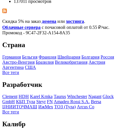
137011 просмотров
Скидка 5% на заказ
домена
или
хостинга
.
Облачные сервера
с почасовой оплатой от 0.55 ₽/час.
Промокод - 9C47-2F32-A154-8A35
Страна
Германия
Бельгия
Франция
Швейцария
Болгария
Росcия
Австро-Венгрия
Бразилия
Великобритания
Австрия
Аргентина
США
Все теги
Разработчик
Clement
HDH
Karel Krnka
Taurus
Winchester
Nagant
Glock
GmbH
КБП Тула
Steyr
FN
Amadeo Rossi S.A.
Bersa
ЦНИИТОЧМАШ
ИжМех
ТОЗ (Тула)
Arcus Co
Все теги
Калибр