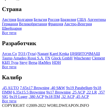
Страна
Австрия
Болгария
Бельгия
Росcия
Бразилия
США
Аргентина
Германия
Великобритания
Франция
Австро-Венгрия
Швейцария
Все теги
Разработчик
Arcus Co
ТОЗ (Тула)
Nagant
Karel Krnka
ЦНИИТОЧМАШ
Taurus
Amadeo Rossi S.A.
FN
Glock GmbH
Winchester
Clement
КБП Тула
Steyr
Bersa
ИжМех
HDH
Все теги
Калибр
.45 AUTO
7.65x17 Browning
.40 S&W
9x19 Parabellum
9x18
ПММ
6.35x15.5 Browning
9x17 Browning
.25 ACP
.22 LR
.357
SIG
9x19 Luger
.380 ACP
9x18 ПМ
.32 ACP
.45 ACP
Все теги
COPYRIGHT ©2009-2022 WORLDWEAPON.INFO