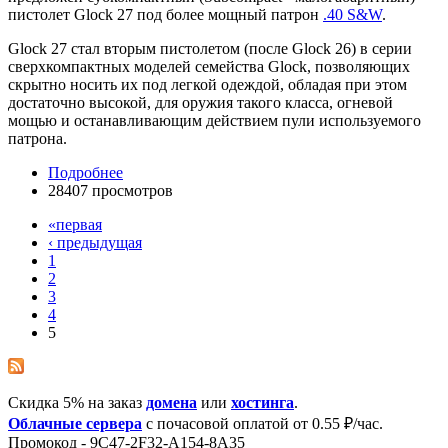
пистолет Glock 27 под более мощный патрон
.40 S&W
.
Glock 27 стал вторым пистолетом (после Glock 26) в серии
сверхкомпактных моделей семейства Glock, позволяющих
скрытно носить их под легкой одеждой, обладая при этом
достаточно высокой, для оружия такого класса, огневой
мощью и останавливающим действием пули используемого
патрона.
Подробнее
28407 просмотров
«первая
‹ предыдущая
1
2
3
4
5
Скидка 5% на заказ
домена
или
хостинга
.
Облачные сервера
с почасовой оплатой от 0.55 ₽/час.
Промокод - 9C47-2F32-A154-8A35