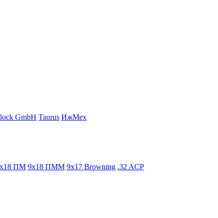
lock GmbH
Taurus
ИжМех
x18 ПМ
9x18 ПММ
9x17 Browning
.32 ACP