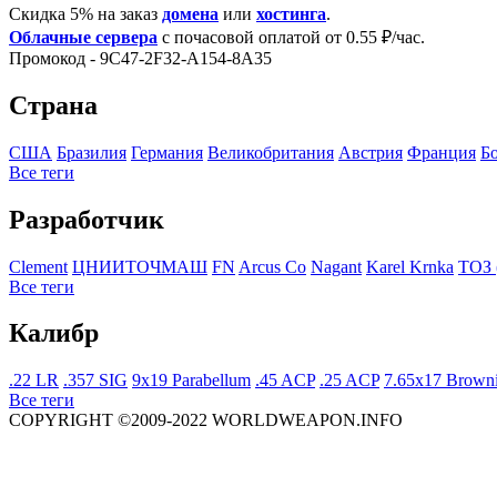
Скидка 5% на заказ
домена
или
хостинга
.
Облачные сервера
с почасовой оплатой от 0.55 ₽/час.
Промокод - 9C47-2F32-A154-8A35
Страна
США
Бразилия
Германия
Великобритания
Австрия
Франция
Б
Все теги
Разработчик
Clement
ЦНИИТОЧМАШ
FN
Arcus Co
Nagant
Karel Krnka
ТОЗ 
Все теги
Калибр
.22 LR
.357 SIG
9x19 Parabellum
.45 ACP
.25 ACP
7.65x17 Brown
Все теги
COPYRIGHT ©2009-2022 WORLDWEAPON.INFO