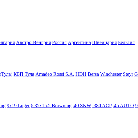
олгария
Австро-Венгрия
Росcия
Аргентина
Швейцария
Бельгия
(Тула)
КБП Тула
Amadeo Rossi S.A.
HDH
Bersa
Winchester
Steyr
G
ing
9x19 Luger
6.35x15.5 Browning
.40 S&W
.380 ACP
.45 AUTO
9