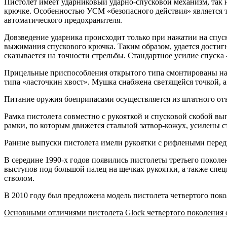
Пистолет имеет ударниковый ударно-спусковой механизм, так н
крючке. Особенностью УСМ «безопасного действия» является то
автоматического предохранителя.
Довзведение ударника происходит только при нажатии на спус
выжимания спускового крючка. Таким образом, удается достигн
сказывается на точности стрельбы. Стандартное усилие спуска - 
Прицельные приспособления открытого типа смонтированы на 
типа «ласточкин хвост». Мушка снабжена светящейся точкой, а
Питание оружия боеприпасами осуществляется из штатного от
Рамка пистолета совместно с рукояткой и спусковой скобой в
рамки, по которым движется стальной затвор-кожух, усилены 
Ранние выпуски пистолета имели рукоятки с рифлеными перед
В середине 1990-х годов появились пистолеты третьего покол
выступов под большой палец на щечках рукоятки, а также спец
стволом.
В 2010 году был предложена модель пистолета четвертого поколе
Основными отличиями пистолета Glock четвертого поколения о