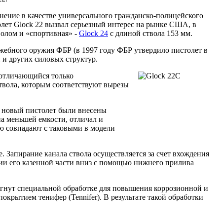
анение в качестве универсального гражданско-полицейского
олет Glock 22 вызвал серьезный интерес на рынке США, в
волом и «спортивная» -
Glock 24
с длиной ствола 153 мм.
ужебного оружия ФБР (в 1997 году ФБР утвердило пистолет в
и других силовых структур.
, отличающийся только
твола, которым соответствуют вырезы
в новый пистолет были внесены
на меньшей емкости, отличал и
ью совпадают с таковыми в модели
е. Запирание канала ствола осуществляется за счет вхождения
нии его казенной части вниз с помощью нижнего прилива
ргнут специальной обработке для повышения коррозионной и
окрытием тенифер (Tennifer). В результате такой обработки