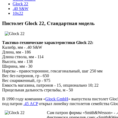
Glock 22
.40 S&W
10x22
Пистолет Glock 22, Стандартная модель
Тактико-технические характеристики Glock 22:
Калибр, мм - .40 S&W
Длина, мм - 186
Длина ствола, мм - 114
Высота, мм - 138
Ширина, мм - 30
Нарезы - правосторонние, гексагональный, шаг 250 мм
Вес без патронов, гр - 650
Вес снаряженный, гр - 975
Емкость магазина, патронов - 15, опционально 10; 22
Прицельная дальность стрельбы, м - 50
В 1990 году компания «
Glock GmbH
» выпустила пистолет Glo
под патрон
.45 ACP
открыл линейку пистолетов семейства Gloc
Сам патрон фирмы «Smith&Wesson» - .4
фактически опередив саму «Smith&Wess