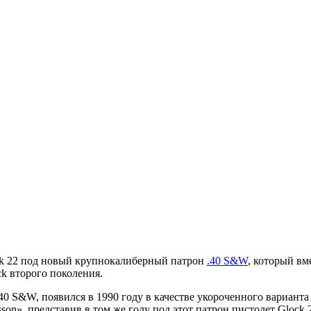
ck 22 под новый крупнокалиберный патрон
.40 S&W
, который вм
k второго поколения.
0 S&W, появился в 1990 году в качестве укороченного варианта 
on», представив в том же году под этот патрон пистолет Glock 