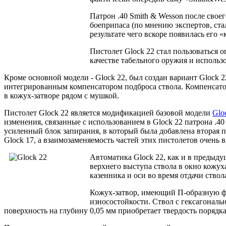
Патрон .40 Smith & Wesson после свое
боеприпаса (по мнению экспертов, ст
результате чего вскоре появилась его
Пистолет Glock 22 стал пользоваться 
качестве табельного оружия и исполь
Кроме основной модели - Glock 22, был создан вариант Glock 
интегрированным компенсатором подброса ствола. Компенсатор
в кожух-затворе рядом с мушкой.
Пистолет Glock 22 является модификацией базовой модели
Glo
изменения, связанные с использованием в Glock 22 патрона .4
усиленный блок запирания, в который была добавлена вторая 
Glock 17, а взаимозаменяемость частей этих пистолетов очень 
Автоматика Glock 22, как и в предыдущ
верхнего выступа ствола в окно кожух
казенника и оси во время отдачи ствол
Кожух-затвор, имеющий П-образную фо
износостойкости. Ствол с гексагональ
поверхность на глубину 0,05 мм приобретает твердость порядка