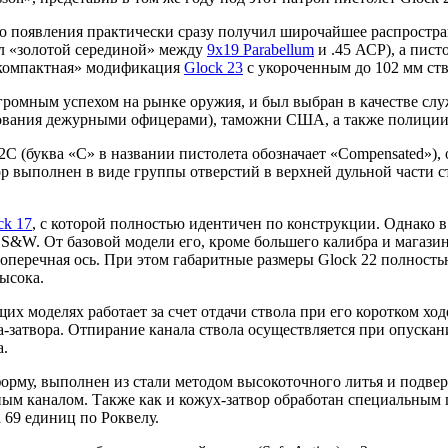
го появления практически сразу получил широчайшее распростр
ал «золотой серединой» между
9х19 Parabellum
и .45 АСР), а пист
 «компактная» модификация
Glock 23
с укороченным до 102 мм ст
огромным успехом на рынке оружия, и был выбран в качестве сл
зования дежурными офицерами), таможни США, а также полиции 
22C (буква «C» в названии пистолета обозначает «Compensated»)
 выполнен в виде группы отверстий в верхней дульной части с
ck 17
, с которой полностью идентичен по конструкции. Однако 
0 S&W. От базовой модели его, кроме большего калибра и магази
поперечная ось. При этом габаритные размеры Glock 22 полност
высока.
их моделях работает за счет отдачи ствола при его коротком ход
а-затвора. Отпирание канала ствола осуществляется при опуска
а.
рму, выполнен из стали методом высокоточного литья и подве
ным каналом. Также как и кожух-затвор обработан специальным п
 69 единиц по Роквелу.