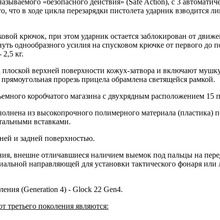
азываемого «безопасного действия» (Safe Action), с 3 автомати
, что в ходе цикла перезарядки пистолета ударник взводится л
ковой крючок, при этом ударник остается заблокирован от движе
уть однообразного усилия на спусковом крючке от первого до п
2,5 кг.
плоской верхней поверхности кожух-затвора и включают мушку
 прямоугольная прорезь прицела обрамлена светящейся рамкой.
ъемного коробчатого магазина с двухрядным расположением 15 
ыполнена из высокопрочного полимерного материала (пластика)
стальными вставками.
ней и задней поверхностью.
ения, внешне отличавшиеся наличием выемок под пальцы на пер
иальной направляющей для установки тактического фонаря или л
ния (Generation 4) - Glock 22 Gen4.
т третьего поколения являются: