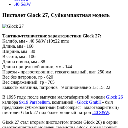
.40 S&W
Пистолет Glock 27, Субкомпактная модель
Тактико-технические характеристики Glock 27:
Калибр, мм - .40 S&W (10x22 mm)
Длина, мм - 160
Ширина, мм - 30
Высота, мм - 106
Длина ствола, мм - 88
Длина прицельной линии, мм - 144
Нарезы - правосторонние, гексагональный, шаг 250 мм
Вес без патронов, гр - 620
Вес снаряженный, гр - 765
Емкость магазина, патронов - 9 опционально 13; 15; 22
В 1995 году, после выпуска малогабаритной модели
Glock 26
калибра
9x19 Parabellum
, компанией «
Glock GmbH
» был
предложен субкомпактный (Subcompact - малогабаритный)
пистолет Glock 27 под более мощный патрон
.40 S&W
.
Glock 27 стал вторым пистолетом (после Glock 26) в серии
сверхкомпактных моделей семейства Glock, позволяющих