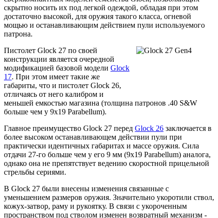
скрытно носить их под легкой одеждой, обладая при этом
достаточно высокой, для оружия такого класса, огневой
мощью и останавливающим действием пули используемого
патрона.
Пистолет Glock 27 по своей
конструкции является очередной
модификацией базовой модели
Glock
17
. При этом имеет такие же
габариты, что и пистолет Glock 26,
отличаясь от него калибром и
меньшей емкостью магазина (толщина патронов .40 S&W
больше чем у 9x19 Parabellum).
Главное преимущество Glock 27 перед
Glock 26
заключается в
более высоком останавливающем действии пули при
практически идентичных габаритах и массе оружия. Сила
отдачи 27-го больше чем у его 9 мм (9x19 Parabellum) аналога,
однако она не препятствует ведению скоростной прицельной
стрельбы сериями.
В Glock 27 были внесены изменения связанные с
уменьшением размеров оружия. Значительно укоротили ствол,
кожух-затвор, раму и рукоятку. В связи с укороченным
пространством под стволом изменен возвратный механизм -