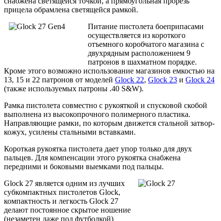
снабжена светящейся точкой, а прямоугольная прорезь
прицела обрамлена светящейся рамкой.
Питание пистолета боеприпасами
осуществляется из короткого
отъемного коробчатого магазина с
двухрядным расположением 9
патронов в шахматном порядке.
Кроме этого возможно использование магазинов емкостью на
13, 15 и 22 патронов от моделей
Glock 22
,
Glock 23
и
Glock 24
(также используемых патроны .40 S&W).
Рамка пистолета совместно с рукояткой и спусковой скобой
выполнена из высокопрочного полимерного пластика.
Направляющие рамки, по которым движется стальной затвор-
кожух, усилены стальными вставками.
Короткая рукоятка пистолета дает упор только для двух
пальцев. Для компенсации этого рукоятка снабжена
передними и боковыми выемками под пальцы.
Glock 27 является одним из лучших
cубкомпактных пистолетов Glock,
компактность и легкость Glock 27
делают постоянное скрытое ношение
(незаметен даже под футболкой)