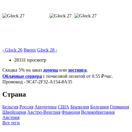
‹ Glock 26
Вверх
Glock 28 ›
28331 просмотр
Скидка 5% на заказ
домена
или
хостинга
.
Облачные сервера
с почасовой оплатой от 0.55 ₽/час.
Промокод - 9C47-2F32-A154-8A35
Страна
Бельгия
Росcия
Аргентина
США
Бразилия
Болгария
Германия
Швейцария
Австро-Венгрия
Франция
Великобритания
Австрия
Все теги