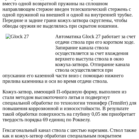
вместо одной возвратной пружины на сплошном
направляющем стержне введен телескопический стержень с
одной пружиной на внешней и одной на внутренней трубке.
Передние и задние грани кожух-затвора скруглены, чтобы
обводы оружия не выделялись при скрытом ношении.
Автоматика Glock 27 работает за счет
отдачи ствола при его коротком ходе.
Запирание канала ствола
осуществляется за счет вхождения
верхнего выступа ствола в окно
кожуха-затвора. Отпирание канала
ствола осуществляется при
опускании его казенной части вниз с помощью нижнего
прилива казенника и оси во время отдачи ствола.
Кожух-затвор, имеющий П-образную форму, выполнен из
стали методом высокоточного литья и подвергнут
специальной обработке по технологии теннифер (Tennifer) для
повышения коррозионной и износостойкости. В результате
такой обработки поверхность на глубину 0,05 мм приобретает
твердость порядка 69 единиц по Роквелу.
Гексагональный канал ствола с шестью нарезами. Ствол также
как и кожух-затвор обработан специальным покрытием