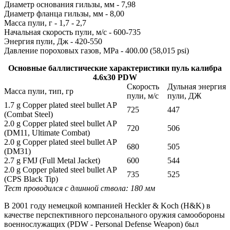
Диаметр основания гильзы, мм - 7,98
Диаметр фланца гильзы, мм - 8,00
Масса пули, г - 1,7 - 2,7
Начальная скорость пули, м/с - 600-735
Энергия пули, Дж - 420-550
Давление пороховых газов, MPa - 400.00 (58,015 psi)
Основные баллистические характеристики пуль калибра
4.6x30 PDW
Скорость
Дульная энергия
Масса пули, тип, гр
пули, м/с
пули, ДЖ
1.7 g Copper plated steel bullet AP
725
447
(Combat Steel)
2.0 g Copper plated steel bullet AP
720
506
(DM11, Ultimate Combat)
2.0 g Copper plated steel bullet AP
680
505
(DM31)
2.7 g FMJ (Full Metal Jacket)
600
544
2.0 g Copper plated steel bullet AP
735
525
(CPS Black Tip)
Тест проводился с длинной ствола: 180 мм
В 2001 году немецкой компанией Heckler & Koch (H&K) в
качестве перспективного персонального оружия самообороны
военнослужащих (PDW - Personal Defense Weapon) был