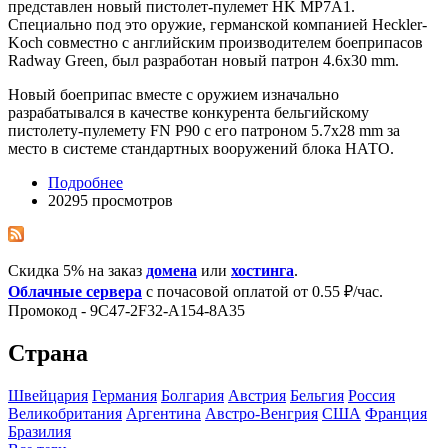
представлен новый пистолет-пулемет HK MP7A1.
Специально под это оружие, германской компанией Heckler-
Koch совместно с английским производителем боеприпасов
Radway Green, был разработан новый патрон 4.6x30 mm.
Новый боеприпас вместе с оружием изначально
разрабатывался в качестве конкурента бельгийскому
пистолету-пулемету FN P90 с его патроном 5.7x28 mm за
место в системе стандартных вооружений блока НАТО.
Подробнее
20295 просмотров
Скидка 5% на заказ
домена
или
хостинга
.
Облачные сервера
с почасовой оплатой от 0.55 ₽/час.
Промокод - 9C47-2F32-A154-8A35
Страна
Швейцария
Германия
Болгария
Австрия
Бельгия
Росcия
Великобритания
Аргентина
Австро-Венгрия
США
Франция
Бразилия