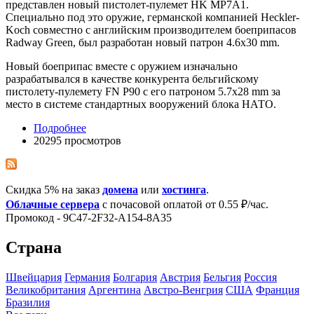
представлен новый пистолет-пулемет HK MP7A1.
Специально под это оружие, германской компанией Heckler-
Koch совместно с английским производителем боеприпасов
Radway Green, был разработан новый патрон 4.6x30 mm.
Новый боеприпас вместе с оружием изначально
разрабатывался в качестве конкурента бельгийскому
пистолету-пулемету FN P90 с его патроном 5.7x28 mm за
место в системе стандартных вооружений блока НАТО.
Подробнее
20295 просмотров
Скидка 5% на заказ
домена
или
хостинга
.
Облачные сервера
с почасовой оплатой от 0.55 ₽/час.
Промокод - 9C47-2F32-A154-8A35
Страна
Швейцария
Германия
Болгария
Австрия
Бельгия
Росcия
Великобритания
Аргентина
Австро-Венгрия
США
Франция
Бразилия