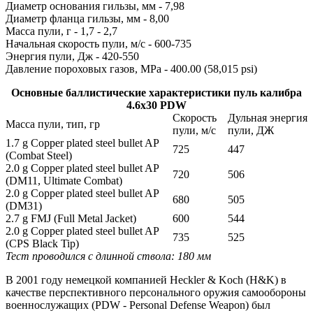
Диаметр основания гильзы, мм - 7,98
Диаметр фланца гильзы, мм - 8,00
Масса пули, г - 1,7 - 2,7
Начальная скорость пули, м/с - 600-735
Энергия пули, Дж - 420-550
Давление пороховых газов, MPa - 400.00 (58,015 psi)
Основные баллистические характеристики пуль калибра
4.6x30 PDW
Скорость
Дульная энергия
Масса пули, тип, гр
пули, м/с
пули, ДЖ
1.7 g Copper plated steel bullet AP
725
447
(Combat Steel)
2.0 g Copper plated steel bullet AP
720
506
(DM11, Ultimate Combat)
2.0 g Copper plated steel bullet AP
680
505
(DM31)
2.7 g FMJ (Full Metal Jacket)
600
544
2.0 g Copper plated steel bullet AP
735
525
(CPS Black Tip)
Тест проводился с длинной ствола: 180 мм
В 2001 году немецкой компанией Heckler & Koch (H&K) в
качестве перспективного персонального оружия самообороны
военнослужащих (PDW - Personal Defense Weapon) был