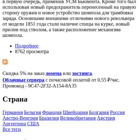
в первую очередь, применив УСМ Бьюмонта. Кроме того был
использован новый предохранитель перенесенный на правую
сторону оружия и новое устройство шомпола для трамбовки
заряда. Основными внешними отличиями нового револьвера
от модели 1851 года стали наличие спицы на курке, новый
прилив под стволом, а также расположение механизма
шомпола.
Подробнее
8762 просмотра
Скидка 5% на заказ
домена
или
хостинга
.
Облачные сервера
с почасовой оплатой от 0.55 ₽/час.
Промокод - 9C47-2F32-A154-8A35
Страна
Германия
Бельгия
Франция
Швейцария
Болгария
Росcия
Австро-Венгрия
Бразилия
Великобритания
Австрия
Аргентина
США
Все теги