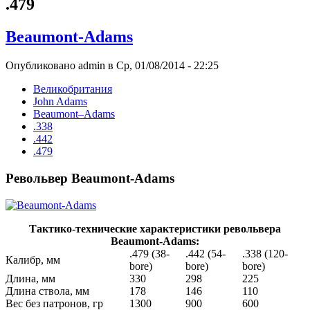
.479
Beaumont-Adams
Опубликовано admin в Ср, 01/08/2014 - 22:25
Великобритания
John Adams
Beaumont–Adams
.338
.442
.479
Револьвер Beaumont-Adams
Тактико-технические характеристики револьвера
Beaumont-Adams:
.479 (38-
.442 (54-
.338 (120-
Калибр, мм
bore)
bore)
bore)
Длина, мм
330
298
225
Длина ствола, мм
178
146
110
Вес без патронов, гр
1300
900
600