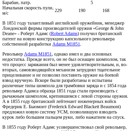
Барабан, патр.
5
Начальная скорость пули,
229
190
168
м/с
В 1851 году талантливый английский оружейник, менеджер
Лондонской фирмы производителей оружия «George & John
Deane» - Роберт Адамс (
Robert Adams
) получил британский
патент на новую конструкцию капсюльного револьвера
собственной разработки
Adams M1851
.
Револьвер
Adams M1851
, однако имел и два основных
недостатка. Прежде всего, он не был оснащен шомполом, так
что процесс заряжания был менее удовлетворительным, и, во-
вторых, самовзводящийся механизм затруднял тщательное
прицеливание и не позволял поставить оружие на боевой
взвод вручную. Вскоре были разработаны и испытаны
различные типы шомпола для трамбовки заряда и с 1854 года
револьвер Адамса образца 1851 года стали производить с
рычажным шомполом, крепившимся с левой стороны оружия.
А в 1855 году британский лейтенант инженерных войск
Фредерик Е. Бьюмонт (Frederick Edward Blackett Beaumont)
предложил новую систему УСМ, позволившую взводить
курок либо большим пальцем руки, либо нажатием на спуск.
В 1855 году Роберт Адамс усовершенствовал свой револьвер,