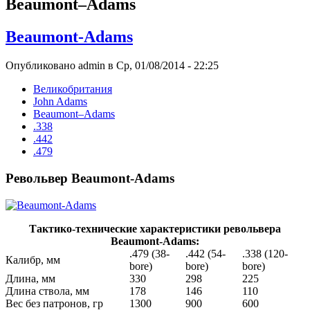
Beaumont–Adams
Beaumont-Adams
Опубликовано admin в Ср, 01/08/2014 - 22:25
Великобритания
John Adams
Beaumont–Adams
.338
.442
.479
Револьвер Beaumont-Adams
Тактико-технические характеристики револьвера
Beaumont-Adams:
.479 (38-
.442 (54-
.338 (120-
Калибр, мм
bore)
bore)
bore)
Длина, мм
330
298
225
Длина ствола, мм
178
146
110
Вес без патронов, гр
1300
900
600