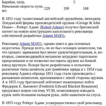
Барабан, патр.
5
Начальная скорость пули,
229
190
168
м/с
В 1851 году талантливый английский оружейник, менеджер
Лондонской фирмы производителей оружия «George & John
Deane» - Роберт Адамс (
Robert Adams
) получил британский
патент на новую конструкцию капсюльного револьвера
собственной разработки
Adams M1851
.
Револьвер
Adams M1851
, однако имел и два основных
недостатка. Прежде всего, он не был оснащен шомполом, так
что процесс заряжания был менее удовлетворительным, и, во-
вторых, самовзводящийся механизм затруднял тщательное
прицеливание и не позволял поставить оружие на боевой
взвод вручную. Вскоре были разработаны и испытаны
различные типы шомпола для трамбовки заряда и с 1854 года
револьвер Адамса образца 1851 года стали производить с
рычажным шомполом, крепившимся с левой стороны оружия.
А в 1855 году британский лейтенант инженерных войск
Фредерик Е. Бьюмонт (Frederick Edward Blackett Beaumont)
предложил новую систему УСМ, позволившую взводить
курок либо большим пальцем руки, либо нажатием на спуск.
В 1855 году Роберт Адамс усовершенствовал свой револьвер,