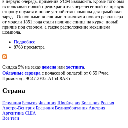
в первую очередь, применив УСМ Бьюмонта. Кроме того был
использован новый предохранитель перенесенный на правую
сторону оружия и новое устройство шомпола для трамбовки
заряда. Основными внешними отличиями нового револьвера
от модели 1851 года стали наличие спицы на курке, новый
прилив под стволом, а также расположение механизма
шомпола.
Подробнее
8763 просмотра
Скидка 5% на заказ
домена
или
хостинга
.
Облачные сервера
с почасовой оплатой от 0.55 ₽/час.
Промокод - 9C47-2F32-A154-8A35
Страна
Германия
Бельгия
Франция
Швейцария
Болгария
Росcия
Австро-Венгрия
Бразилия
Великобритания
Австрия
Аргентина
США
Все теги