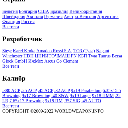
Бельгия
Болгария
США
Бразилия
Великобритания
Швейцария
Австрия
Германия
Австро-Венгрия
Аргентина
Франция
Росcия
Все теги
Разработчик
Steyr
Karel Krnka
Amadeo Rossi S.A.
ТОЗ (Тула)
Nagant
Winchester
HDH
ЦНИИТОЧМАШ
FN
КБП Тула
Taurus
Bersa
Glock GmbH
ИжМех
Arcus Co
Clement
Все теги
Калибр
.380 ACP
.25 ACP
.45 ACP
.32 ACP
9x19 Parabellum
6.35x15.5
Browning
9x17 Browning
.40 S&W
9x19 Luger
9x18 ПММ
.22
LR
7.65x17 Browning
9x18 ПМ
.357 SIG
.45 AUTO
Все теги
COPYRIGHT ©2009-2022 WORLDWEAPON.INFO