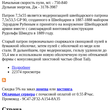
Начальная скорость пули, м/с - 750-840
Дульная энергия, Дж - 3178-3987
Патрон 7,5x55 является модернизацией швейцарского патрона
7,5x53,5 GP 90, созданного в Швейцарии в 1887-1888 майором
Эдуардом Рубиным и принятого на вооружение Швейцарской
армии вместе с самозарядной винтовкой конструкции
Рудольфа Шмидта в 1889 году.
Старый патрон первоначально снаряжался свинцовой пулей в
бумажной оболочке, затем пулей с оболочкой из меди или
стали. В дальнейшем, при модернизации, гильзу удлинили до
55,4 мм и использовали новую оболочечную пулю обтекаемой
формы с конусовидной хвостовой частью (Boat Tail).
Подробнее
22374 просмотра
Скидка 5% на заказ
домена
или
хостинга
.
Облачные сервера
с почасовой оплатой от 0.55 ₽/час.
Промокод - 9C47-2F32-A154-8A35
Страна