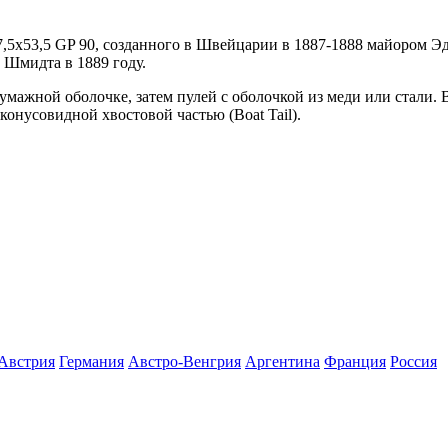
 7,5x53,5 GP 90, созданного в Швейцарии в 1887-1888 майором
 Шмидта в 1889 году.
мажной оболочке, затем пулей с оболочкой из меди или стали. 
онусовидной хвостовой частью (Boat Tail).
Австрия
Германия
Австро-Венгрия
Аргентина
Франция
Росcия