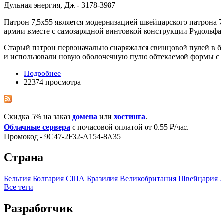
Дульная энергия, Дж - 3178-3987
Патрон 7,5x55 является модернизацией швейцарского патрона
армии вместе с самозарядной винтовкой конструкции Рудольфа
Старый патрон первоначально снаряжался свинцовой пулей в бу
и использовали новую оболочечную пулю обтекаемой формы с к
Подробнее
22374 просмотра
Скидка 5% на заказ
домена
или
хостинга
.
Облачные сервера
с почасовой оплатой от 0.55 ₽/час.
Промокод - 9C47-2F32-A154-8A35
Страна
Бельгия
Болгария
США
Бразилия
Великобритания
Швейцария
Все теги
Разработчик