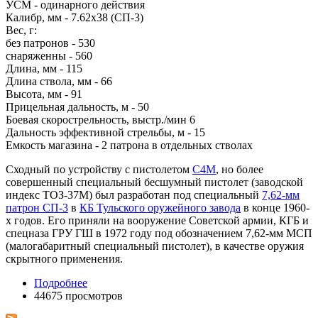
УСМ - одинарного действия
Калибр, мм - 7.62x38 (СП-3)
Вес, г:
без патронов - 530
снаряженны - 560
Длина, мм - 115
Длина ствола, мм - 66
Высота, мм - 91
Прицельная дальность, м - 50
Боевая скорострельность, выстр./мин 6
Дальность эффективной стрельбы, м - 15
Емкость магазина - 2 патрона в отдельных стволах
Сходный по устройству с пистолетом
С4М
, но более
совершенный специальный бесшумный пистолет (заводской
индекс ТОЗ-37М) был разработан под специальный
7,62-мм
патрон СП-3
в
КБ Тульского оружейного завода
в конце 1960-
х годов. Его приняли на вооружение Советской армии, КГБ и
спецназа ГРУ ГШ в 1972 году под обозначением 7,62-мм МСП
(малогабаритный специальный пистолет), в качестве оружия
скрытного применения.
Подробнее
44675 просмотров