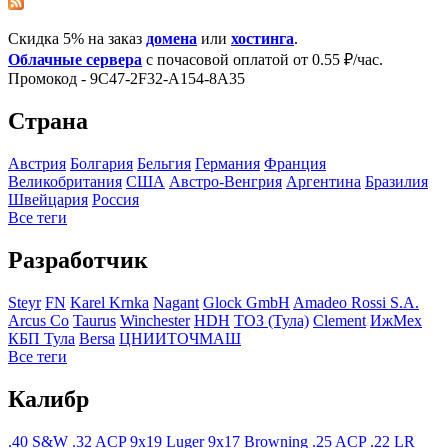
Скидка 5% на заказ
домена
или
хостинга
.
Облачные сервера
с почасовой оплатой от 0.55 ₽/час.
Промокод - 9C47-2F32-A154-8A35
Страна
Австрия
Болгария
Бельгия
Германия
Франция
Великобритания
США
Австро-Венгрия
Аргентина
Бразилия
Швейцария
Росcия
Все теги
Разработчик
Steyr
FN
Karel Krnka
Nagant
Glock GmbH
Amadeo Rossi S.A.
Arcus Co
Taurus
Winchester
HDH
ТОЗ (Тула)
Clement
ИжМех
КБП Тула
Bersa
ЦНИИТОЧМАШ
Все теги
Калибр
.40 S&W
.32 ACP
9x19 Luger
9x17 Browning
.25 ACP
.22 LR