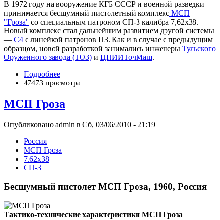
В 1972 году на вооружение КГБ СССР и военной разведки
принимается бесшумный пистолетный комплекс
МСП
"Гроза"
со специальным патроном СП-3 калибра 7,62х38.
Новый комплекс стал дальнейшим развитием другой системы
—
С4
с линейкой патронов ПЗ. Как и в случае с предыдущим
образцом, новой разработкой занимались инженеры
Тульского
Оружейного завода (ТОЗ)
и
ЦНИИТочМаш
.
Подробнее
47473 просмотра
МСП Гроза
Опубликовано admin в Сб, 03/06/2010 - 21:19
Росcия
МСП Гроза
7.62x38
СП-3
Бесшумный пистолет МСП Гроза, 1960, Россия
Тактико-технические характеристики МСП Гроза