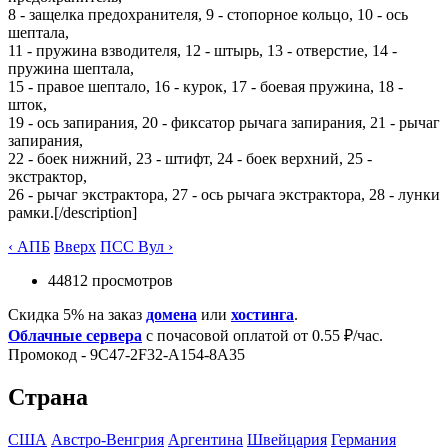
8 - защелка предохранителя, 9 - стопорное кольцо, 10 - ось
шептала,
11 - пружина взводителя, 12 - штырь, 13 - отверстие, 14 -
пружина шептала,
15 - правое шептало, 16 - курок, 17 - боевая пружина, 18 -
шток,
19 - ось запирания, 20 - фиксатор рычага запирания, 21 - рычаг
запирания,
22 - боек нижний, 23 - штифт, 24 - боек верхний, 25 -
экстрактор,
26 - рычаг экстрактора, 27 - ось рычага экстрактора, 28 - лунки
рамки.[/description]
‹ АПБ
Вверх
ПСС Вул ›
44812 просмотров
Скидка 5% на заказ
домена
или
хостинга
.
Облачные сервера
с почасовой оплатой от 0.55 ₽/час.
Промокод - 9C47-2F32-A154-8A35
Страна
США
Австро-Венгрия
Аргентина
Швейцария
Германия