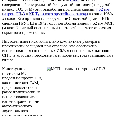
совершенный специальный бесшумный пистолет (заводской
индекс ТОЗ-37М) был разработан под специальный
7,62-мм
патрон СП-3
в
КБ Тульского оружейного завода
в конце 1960-
х годов. Его приняли на вооружение Советской армии, КГБ и
спецназа ГРУ ГШ в 1972 году под обозначением 7,62-мм МСП
(малогабаритный специальный пистолет), в качестве оружия
скрытного применения.
Пистолет имеет исключительно компактные размеры и
практически бесшумен при стрельбе, что обеспечено
использованием специальных 7.62мм специальных патронов
СП-3, в которых пороховые газы после выстрела запираются в
гильзе.
Конструкция
пистолета МСП
предельно проста. Он,
как и пистолет С4М,
представляет собой
ранее практически не
использовавшийся в
нашей стране тип не
автоматического
двуствольного
пистолета с откидным