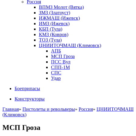
Россия
ВПМЗ Молот (Вятка)
ЗМЗ (Златоуст)
ИЖМАШ (Ижевск)
ИМЗ (Ижевск)
КБП (Тула)
КМЗ (Ковров)
ТОЗ (Тула)
ЦНИИТОЧМАШ (Климовск)
АПБ
МСП Гроза
ПСС Вул
СПП-1М
СПС
Удар
Боеприпасы
Конструкторы
Главная
»
Пистолеты и револьверы
»
Россия
»
ЦНИИТОЧМАШ
(Климовск)
МСП Гроза