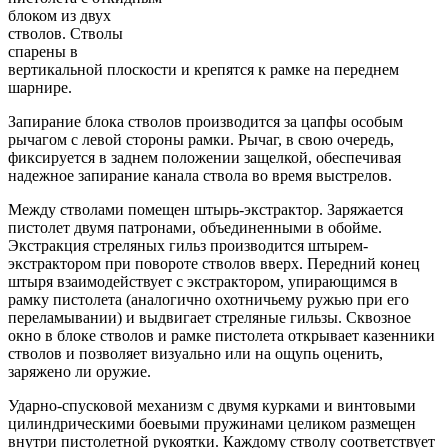
блоком из двух
стволов. Стволы
спарены в
вертикальной плоскости и крепятся к рамке на переднем
шарнире.
Запирание блока стволов производится за цапфы особым
рычагом с левой стороны рамки. Рычаг, в свою очередь,
фиксируется в заднем положении защелкой, обеспечивая
надежное запирание канала ствола во время выстрелов.
Между стволами помещен штырь-экстрактор. Заряжается
пистолет двумя патронами, объединенными в обойме.
Экстракция стреляных гильз производится штырем-
экстрактором при повороте стволов вверх. Передний конец
штыря взаимодействует с экстрактором, упирающимся в
рамку пистолета (аналогично охотничьему ружью при его
переламывании) и выдвигает стреляные гильзы. Сквозное
окно в блоке стволов и рамке пистолета открывает казенники
стволов и позволяет визуально или на ощупь оценить,
заряжено ли оружие.
Ударно-спусковой механизм с двумя курками и винтовыми
цилиндрическими боевыми пружинами целиком размещен
внутри пистолетной рукоятки. Каждому стволу соответствует