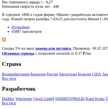
Вес порохового заряда, г - 0,27
Начальная скорость пули, м/с - 440
В середине 1890-х годов фирма «Mauser» разработала автомати
году. Новый патрон калибра 7,63x25 для пистолета Mauser C-96 
Подробнее
65887 просмотров
Скидка 5% на заказ
домена или хостинга
. Промокод - 9C47-2
Облачные сервера
с почасовой оплатой от 0.37 ₽/час.
Страна
Великобритания
Бразилия
Росcия
Аргентина
Бельгия
США
Ав
Все теги
Разработчик
ИжМех
Winchester
Glock GmbH
ЦНИИТОЧМАШ
Karel Krnka
T
Все теги