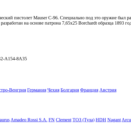
ческий пистолет Mauser C-96. Специально под это оружие был ра
разработан на основе патрона 7,65x25 Borchardt образца 1893 год
F32-A154-8A35
стро-Венгрия
Германия
Чехия
Болгария
Франция
Австрия
aurus
Amadeo Rossi S.A.
FN
Clement
ТОЗ (Тула)
HDH
Nagant
Arcu