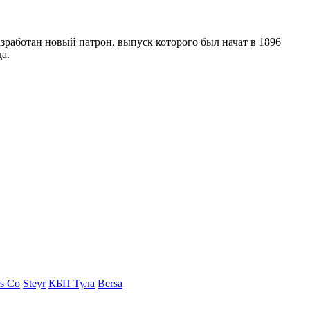
зработан новый патрон, выпуск которого был начат в 1896
а.
s Co
Steyr
КБП Тула
Bersa