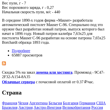
Вес пули, г - 7
Вес порохового заряда, г - 0,27
Начальная скорость пули, м/с - 440
В середине 1890-х годов фирма «Mauser» разработала
автоматический пистолет Mauser C-96. Специально под это
оружие был разработан новый патрон, выпуск которого был
начат в 1896 году. Новый патрон калибра 7,63x25 для
пистолета Mauser C-96 разработан на основе патрона 7,65x25
Borchardt образца 1893 года.
Подробнее
65887 просмотров
Скидка 5% на заказ
домена или хостинга
. Промокод - 9C47-
2F32-A154-8A35
Облачные сервера
с почасовой оплатой от 0.37 ₽/час.
Страна
Франция
Чехия
Аргентина
Бельгия
Болгария
Германия
США
Бразилия
Австрия
Австро-Венгрия
Великобритания
Росcия