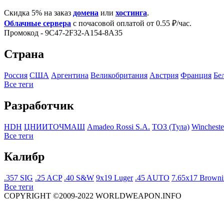
Скидка 5% на заказ
домена
или
хостинга
.
Облачные сервера
с почасовой оплатой от 0.55 ₽/час.
Промокод - 9C47-2F32-A154-8A35
Страна
Росcия
США
Аргентина
Великобритания
Австрия
Франция
Бе
Все теги
Разработчик
HDH
ЦНИИТОЧМАШ
Amadeo Rossi S.A.
ТОЗ (Тула)
Wincheste
Все теги
Калибр
.357 SIG
.25 ACP
.40 S&W
9x19 Luger
.45 AUTO
7.65x17 Browni
Все теги
COPYRIGHT ©2009-2022 WORLDWEAPON.INFO