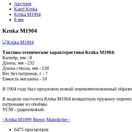
Австрия
Karel Krnka
Krnka M1904
8 мм
Krnka M1904
Тактико-технические характеристики Krnka M1904:
Калибр, мм - 8
Длина, мм - 232
Длина ствола, мм - 128
Вес без патронов, г - ?
Емкость магазина - 10
В 1904 году был предложен новый перекомпонованный образец
В модели пистолета Krnka M1904 возвратную пружину перенесл
патронами из обоймы.
УСМ - ударниковый.
‹ Krnka M1899
Вверх
Mannlicher ›
6475 просмотров