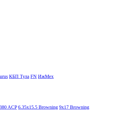
urus
КБП Тула
FN
ИжМех
.380 ACP
6.35x15.5 Browning
9x17 Browning