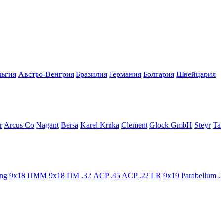
льгия
Австро-Венгрия
Бразилия
Германия
Болгария
Швейцария
r
Arcus Co
Nagant
Bersa
Karel Krnka
Clement
Glock GmbH
Steyr
Ta
ng
9x18 ПММ
9x18 ПМ
.32 ACP
.45 ACP
.22 LR
9x19 Parabellum