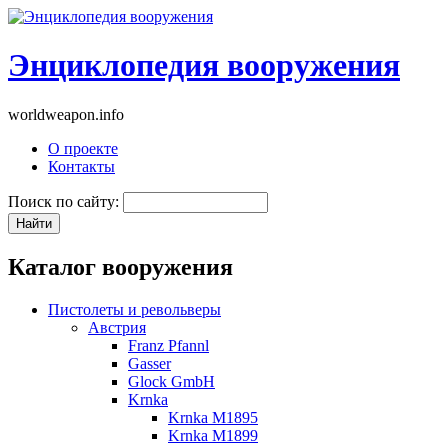
Энциклопедия вооружения
worldweapon.info
О проекте
Контакты
Поиск по сайту:
Каталог вооружения
Пистолеты и револьверы
Австрия
Franz Pfannl
Gasser
Glock GmbH
Krnka
Krnka M1895
Krnka M1899