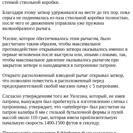
стенкой ствольной коробки.
Благодаря этому затвор удерживался на месте до тех пор, пока
серьга не поднималась из паза ствольной коробки полностью,
после чего ее движением управляла уже пружина
вилкообразного рычага.
Усилие, которое обеспечивалось этим рычагом, было
рассчитано таким образом, чтобы максимальное
противодействие открыванию затвора оказывалось именно в
первые мгновения после выстрела или, иными словами, так,
чтобы максимальное давление оказывалось рычагом при
закрытом затворе и находящемся в патроннике патроне.
Открыто расположенный взводной рычаг открывал затвор,
что позволяло поместить в расположенный перед
предохранительной скобой магазин пачку с 5 патронами.
Согласно утверждениям того же Уилсона, который, не имея
патрона, вынужден был прибегнуть к изготовлению слепка с
патронника, утверждает, что «шёнбергер» был рассчитан на
патрон калибра 8 мм с гильзой бутылочной формы и пулей
массой около 110 гран, которая имела приблизительную
начальную скорость 1400-1500 футов в секунду.
Производство пистолетов Schönberger было налажено в