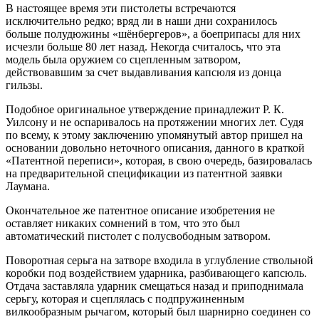
В настоящее время эти пистолеты встречаются
исключительно редко; вряд ли в наши дни сохранилось
больше полудюжины «шёнбергеров», а боеприпасы для них
исчезли больше 80 лет назад. Некогда считалось, что эта
модель была оружием со сцепленным затвором,
действовавшим за счет выдавливания капсюля из донца
гильзы.
Подобное оригинальное утверждение принадлежит Р. К.
Уилсону и не оспаривалось на протяжении многих лет. Судя
по всему, к этому заключению упомянутый автор пришел на
основании довольно неточного описания, данного в краткой
«Патентной переписи», которая, в свою очередь, базировалась
на предварительной спецификации из патентной заявки
Лаумана.
Окончательное же патентное описание изобретения не
оставляет никаких сомнений в том, что это был
автоматический пистолет с полусвободным затвором.
Поворотная серьга на затворе входила в углубление ствольной
коробки под воздействием ударника, разбивающего капсюль.
Отдача заставляла ударник смещаться назад и приподнимала
серьгу, которая и сцеплялась с подпружиненным
вилкообразным рычагом, который был шарнирно соединен со