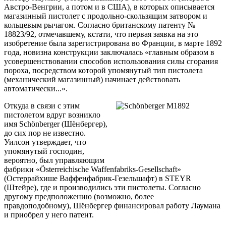
Австро-Венгрии, а потом и в США), в которых описывается
магазинный пистолет с продольно-скользящим затвором и
кольцевым рычагом. Согласно британскому патенту №
18823/92, отмечавшему, кстати, что первая заявка на это
изобретение была зарегистрирована во Франции, в марте 1892
года, новизна конструкции заключалась «главным образом в
усовершенствовании способов использования силы сгорания
пороха, посредством которой упомянутый тип пистолета
(механический магазинный) начинает действовать
автоматически...».
Откуда в связи с этим
пистолетом вдруг возникло
имя Schönberger (Шёнбергер),
до сих пор не известно.
Уилсон утверждает, что
упомянутый господин,
вероятно, был управляющим
фабрики «Österreichische Waffenfabriks-Gesellschaft»
(Остеррайхише Ваффенфабрик-Гезельшафт) в STEYR
(Штейре), где и производились эти пистолеты. Согласно
другому предположению (возможно, более
правдоподобному), Шёнбергер финансировал работу Лаумана
и приобрел у него патент.