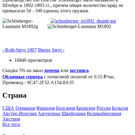
Штейре в 1892-1893 гг., причем общее количество вряд ли
превысило 50 - 100 единиц этого оружия.
‹ Roth-Steyr 1907
Вверх
Steyr ›
16840 просмотров
Скидка 5% на заказ
домена
или
хостинга
.
Облачные сервера
с почасовой оплатой от 0.55 ₽/час.
Промокод - 9C47-2F32-A154-8A35
Страна
США
Германия
Франция
Болгария
Бразилия
Росcия
Бельгия
Австро-Венгрия
Аргентина
Швейцария
Великобритания
Австрия
Все теги