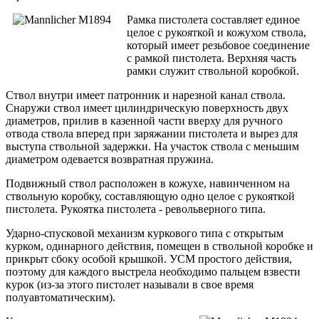
Рамка пистолета составляет единое
целое с рукояткой и кожухом ствола,
который имеет резьбовое соединение
с рамкой пистолета. Верхняя часть
рамки служит ствольной коробкой.
Ствол внутри имеет патронник и нарезной канал ствола.
Снаружи ствол имеет цилиндрическую поверхность двух
диаметров, прилив в казенной части вверху для ручного
отвода ствола вперед при заряжании пистолета и вырез для
выступа ствольной задержки. На участок ствола с меньшим
диаметром одевается возвратная пружина.
Подвижный ствол расположен в кожухе, навинченном на
ствольную коробку, составляющую одно целое с рукояткой
пистолета. Рукоятка пистолета - револьверного типа.
Ударно-спусковой механизм куркового типа с открытым
курком, одинарного действия, помещен в ствольной коробке и
прикрыт сбоку особой крышкой. УСМ простого действия,
поэтому для каждого выстрела необходимо пальцем взвести
курок (из-за этого пистолет называли в свое время
полуавтоматическим).