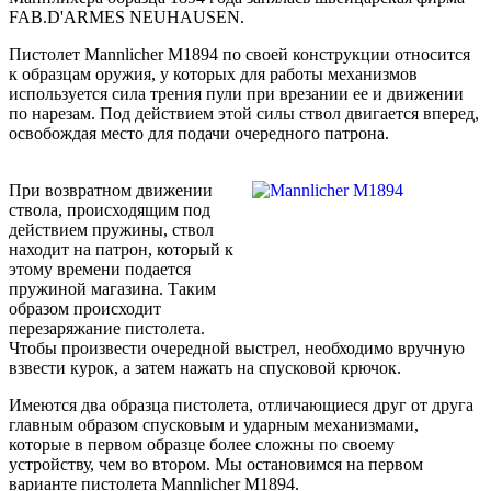
FAB.D'ARMES NEUHAUSEN.
Пистолет Mannlicher M1894 по своей конструкции относится
к образцам оружия, у которых для работы механизмов
используется сила трения пули при врезании ее и движении
по нарезам. Под действием этой силы ствол двигается вперед,
освобождая место для подачи очередного патрона.
При возвратном движении
ствола, происходящим под
действием пружины, ствол
находит на патрон, который к
этому времени подается
пружиной магазина. Таким
образом происходит
перезаряжание пистолета.
Чтобы произвести очередной выстрел, необходимо вручную
взвести курок, а затем нажать на спусковой крючок.
Имеются два образца пистолета, отличающиеся друг от друга
главным образом спусковым и ударным механизмами,
которые в первом образце более сложны по своему
устройству, чем во втором. Мы остановимся на первом
варианте пистолета Mannlicher M1894.