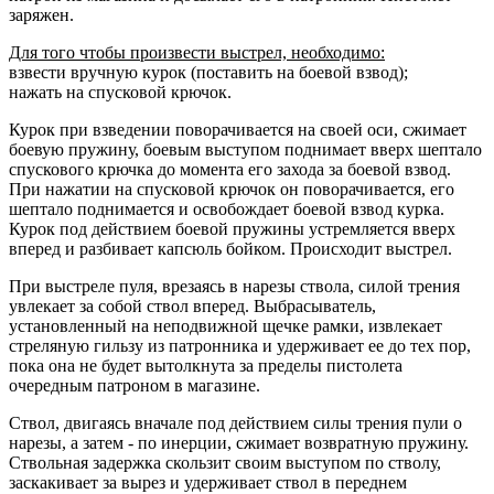
заряжен.
Для того чтобы произвести выстрел, необходимо:
взвести вручную курок (поставить на боевой взвод);
нажать на спусковой крючок.
Курок при взведении поворачивается на своей оси, сжимает
боевую пружину, боевым выступом поднимает вверх шептало
спускового крючка до момента его захода за боевой взвод.
При нажатии на спусковой крючок он поворачивается, его
шептало поднимается и освобождает боевой взвод курка.
Курок под действием боевой пружины устремляется вверх
вперед и разбивает капсюль бойком. Происходит выстрел.
При выстреле пуля, врезаясь в нарезы ствола, силой трения
увлекает за собой ствол вперед. Выбрасыватель,
установленный на неподвижной щечке рамки, извлекает
стреляную гильзу из патронника и удерживает ее до тех пор,
пока она не будет вытолкнута за пределы пистолета
очередным патроном в магазине.
Ствол, двигаясь вначале под действием силы трения пули о
нарезы, а затем - по инерции, сжимает возвратную пружину.
Ствольная задержка скользит своим выступом по стволу,
заскакивает за вырез и удерживает ствол в переднем