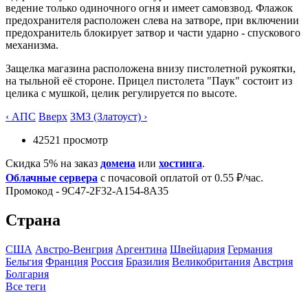
ведение только одиночного огня и имеет самовзвод. Флажок
предохранителя расположен слева на затворе, при включении
предохранитель блокирует затвор и части ударно - спускового
механизма.
Защелка магазина расположена внизу пистолетной рукоятки,
на тыльной её стороне. Прицел пистолета "Паук" состоит из
целика с мушкой, целик регулируется по высоте.
‹ АПС
Вверх
ЗМЗ (Златоуст) ›
42521 просмотр
Скидка 5% на заказ
домена
или
хостинга
.
Облачные сервера
с почасовой оплатой от 0.55 ₽/час.
Промокод - 9C47-2F32-A154-8A35
Страна
США
Австро-Венгрия
Аргентина
Швейцария
Германия
Бельгия
Франция
Росcия
Бразилия
Великобритания
Австрия
Болгария
Все теги