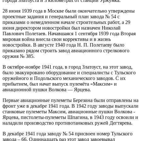
города Златоуста и 3 километрах от станции Уржумка.
28 июня 1939 года в Москве были окончательно утверждены
проектные задания и генеральный план завода № 54 с
приказами о немедленном начале строительных работ, а 29
июня директором новостройки был назначен Николай
Павлович Полетаев. Начавшаяся 1 сентября 1939 года Вторая
мировая война внесла свои коррективы и в жизнь
новостройки. В августе 1940 года Н. П. Полетаеву было
приказано рядом строить завод авиационного стрелкового
оружия № 385.
В октябре-ноябре 1941 года, в город Златоуст, на этот завод,
было эвакуировано оборудование и специалисты с Тульского
оружейного и Подольского механического заводов. С их
прибытием, был начат выпуск пулемёта «Максим» и
авиационной пушки Волкова — Ярцева.
Первые авиационные пулеметы Березина были отправлены на
фронт уже в декабре 1941 года. В 1942 году заводы выпускали
станковые пулеметы Максим, авиационные пушки Волкова -
Ярцева, пистолеты-пулеметы Шпагина, в 1943 году освоили и
наладили производство противотанковых ружей Дегтярева.
В декабре 1941 года заводу № 54 присвоен номер Тульского
завода – 66. Одиннадцать раз этот завод завоевывал