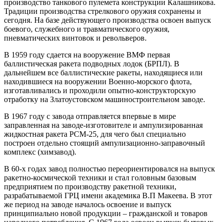
производство танкового пулемета конструкции Калашникова.
Традиции производства стрелкового оружия сохранены и
сегодня. На базе действующего производства освоен выпуск
боевого, служебного и травматического оружия,
пневматических винтовок и револьверов.
В 1959 году сдается на вооружение ВМФ первая
баллистическая ракета подводных лодок (БРПЛ). В
дальнейшем все баллистические ракеты, находящиеся или
находившиеся на вооружении Военно-морского флота,
изготавливались и проходили опытно-конструкторскую
отработку на Златоустовском машиностроительном заводе.
В 1967 году с завода отправляется впервые в мире
заправленная на заводе-изготовителе и ампулизированная
жидкостная ракета РСМ-25, для чего был специально
построен отдельно стоящий ампулизационно-заправочный
комплекс (химзавод).
В 60-х годах завод полностью переориентировался на выпуск
ракетно-космической техники и стал головным базовым
предприятием по производству ракетной техники,
разрабатываемой ГРЦ имени академика В.П Макеева. В этот
же период на заводе началось освоение и выпуск
принципиально новой продукции – гражданской и товаров