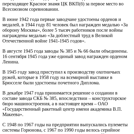
переходящее Красное знамя ЦК ВКП(б) за первое место во
Всесоюзном соревновании.
В июне 1942 года первые заводчане удостоены орденов и
медалей, в 1944 году 81 человек был награжден медалью «За
оборону Москвы», более 5 тысяч работников после войны
награждены медалью «За доблестный труд в Великой
Отечественной войне 1941-1945 годов».
В августе 1945 года заводы № 385 и № 66 были объединены.
16 сентября 1945 года уже единый завод награжден орденом
Ленина.
В 1945 году завод приступил к производству охотничьих
ружей, которые в 1958 году на всемирной выставке в
Брюсселе были удостоены почетного Диплома.
В декабре 1947 года принимается решение о создании в
составе завода СКБ № 385, впоследствии – конструкторское
бюро машиностроения, а в настоящее время – ОАО
«Государственный ракетный центр имени академика В.П.
Макеева».
С 1948 по 1967 годы на предприятии выпускались пулеметы
системы Горюнова, с 1967 по 1990 годы велось серийное