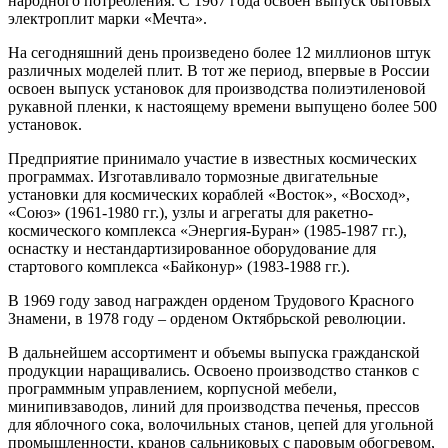
народного потребления. С 1967 года освоен выпуск бытовых
электроплит марки «Мечта».
На сегодняшний день произведено более 12 миллионов штук
различных моделей плит. В тот же период, впервые в России
освоен выпуск установок для производства полиэтиленовой
рукавной пленки, к настоящему времени выпущено более 500
установок.
Предприятие принимало участие в известных космических
программах. Изготавливало тормозные двигательные
установки для космических кораблей «Восток», «Восход»,
«Союз» (1961-1980 гг.), узлы и агрегаты для ракетно-
космического комплекса «Энергия-Буран» (1985-1987 гг.),
оснастку и нестандартизированное оборудование для
стартового комплекса «Байконур» (1983-1988 гг.).
В 1969 году завод награжден орденом Трудового Красного
Знамени, в 1978 году – орденом Октябрьской революции.
В дальнейшем ассортимент и объемы выпуска гражданской
продукции наращивались. Освоено производство станков с
программным управлением, корпусной мебели,
минипивзаводов, линий для производства печенья, прессов
для яблочного сока, волочильных станов, цепей для угольной
промышленности, кранов сальниковых с паровым обогревом,