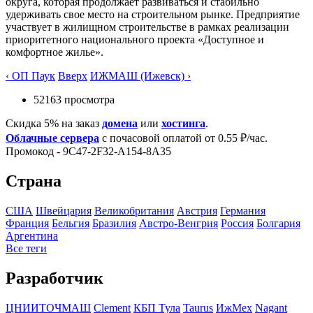
округа, которая продолжает развиваться и стабильно
удерживать свое место на строительном рынке. Предприятие
участвует в жилищном строительстве в рамках реализации
приоритетного национального проекта «Доступное и
комфортное жилье».
‹ ОП Паук
Вверх
ИЖМАШ (Ижевск) ›
52163 просмотра
Скидка 5% на заказ
домена
или
хостинга
.
Облачные сервера
с почасовой оплатой от 0.55 ₽/час.
Промокод - 9C47-2F32-A154-8A35
Страна
США
Швейцария
Великобритания
Австрия
Германия
Франция
Бельгия
Бразилия
Австро-Венгрия
Росcия
Болгария
Аргентина
Все теги
Разработчик
ЦНИИТОЧМАШ
Clement
КБП Тула
Taurus
ИжМех
Nagant