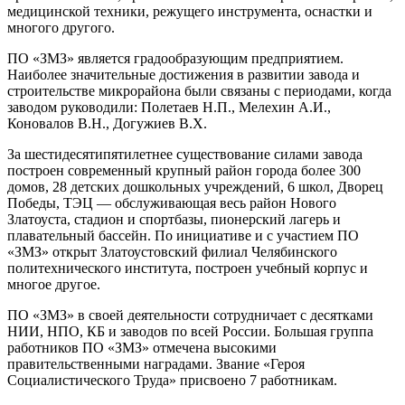
медицинской техники, режущего инструмента, оснастки и
многого другого.
ПО «ЗМЗ» является градообразующим предприятием.
Наиболее значительные достижения в развитии завода и
строительстве микрорайона были связаны с периодами, когда
заводом руководили: Полетаев Н.П., Мелехин А.И.,
Коновалов В.Н., Догужиев В.Х.
За шестидесятипятилетнее существование силами завода
построен современный крупный район города более 300
домов, 28 детских дошкольных учреждений, 6 школ, Дворец
Победы, ТЭЦ — обслуживающая весь район Нового
Златоуста, стадион и спортбазы, пионерский лагерь и
плавательный бассейн. По инициативе и с участием ПО
«ЗМЗ» открыт Златоустовский филиал Челябинского
политехнического института, построен учебный корпус и
многое другое.
ПО «ЗМЗ» в своей деятельности сотрудничает с десятками
НИИ, НПО, КБ и заводов по всей России. Большая группа
работников ПО «ЗМЗ» отмечена высокими
правительственными наградами. Звание «Героя
Социалистического Труда» присвоено 7 работникам.