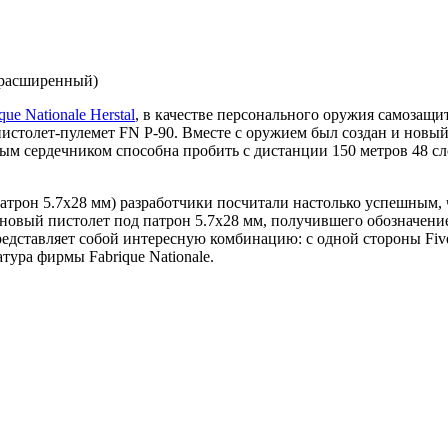
 (расширенный)
que Nationale Herstal
, в качестве персонального оружия самозащи
пистолет-пулемет FN P-90. Вместе с оружием был создан и новы
ым сердечником способна пробить с дистанции 150 метров 48 сл
атрон 5.7х28 мм) разработчики посчитали настолько успешным, 
й новый пистолет под патрон 5.7х28 мм, получившего обозначен
дставляет собой интересную комбинацию: с одной стороны Five-s
тура фирмы Fabrique Nationale.