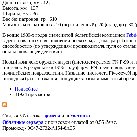
Длина ствола, мм - 122
Высота, мм - 137
Ширина, мм - 36
Вес без патронов, гр - 610
Магазин, кол. патронов - 10 (ограниченный); 20 (стандарт); 30
В конце 1980-х годов знаменитой бельгийской компанией
Fabri
задействованных в выполнении боевых задач, был разработан 
способностью (по утверждениям производителя, пуля со стальн
останавливающее действие).
Новый комплекс оружие-патрон (пистолет-пулемет FN P-90 и п
пистолет. В результате в 1996 году фирма FN представила сво
полицейских подразделений. Название пистолета Five-seveN пре
последняя буква названия, пишущиеся заглавными это аббревиа
Подробнее
31924 просмотра
Скидка 5% на заказ
домена
или
хостинга
.
Облачные сервера
с почасовой оплатой от 0.55 ₽/час.
Промокод - 9C47-2F32-A154-8A35