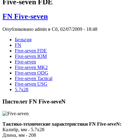
Five-seven FDE
FN Five-seven
Опубликовано admin в Сб, 02/07/2009 - 18:48
Бельгия
FN
Five-seven FDE
Five-seven IOM
Five-seven
Five-seven MK2
Five-seven ODG
Five-seven Tactical
Five-seven USG
5.7х28
Пистолет FN Five-seveN
Тактико-технические характеристики FN Five-seveN:
Калибр, мм - 5.7х28
Длина, мм - 208