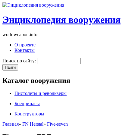
Энциклопедия вооружения
worldweapon.info
О проекте
Контакты
Поиск по сайту:
Каталог вооружения
Пистолеты и револьверы
Боеприпасы
Конструкторы
Главная
»
FN Herstal
»
Five-seven