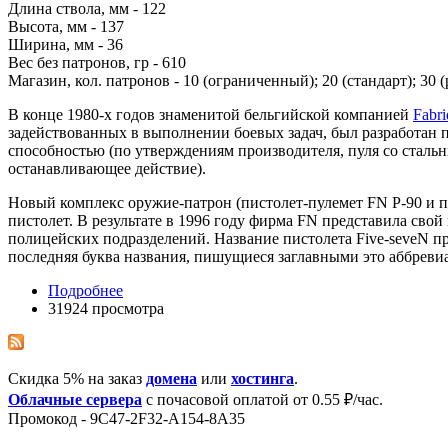
Длина ствола, мм - 122
Высота, мм - 137
Ширина, мм - 36
Вес без патронов, гр - 610
Магазин, кол. патронов - 10 (ограниченный); 20 (стандарт); 30
В конце 1980-х годов знаменитой бельгийской компанией
Fabri
задействованных в выполнении боевых задач, был разработан 
способностью (по утверждениям производителя, пуля со стальн
останавливающее действие).
Новый комплекс оружие-патрон (пистолет-пулемет FN P-90 и п
пистолет. В результате в 1996 году фирма FN представила сво
полицейских подразделений. Название пистолета Five-seveN пре
последняя буква названия, пишущиеся заглавными это аббревиа
Подробнее
31924 просмотра
Скидка 5% на заказ
домена
или
хостинга
.
Облачные сервера
с почасовой оплатой от 0.55 ₽/час.
Промокод - 9C47-2F32-A154-8A35