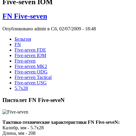
Five-seven IOM
FN Five-seven
Опубликовано admin в Сб, 02/07/2009 - 18:48
Бельгия
FN
Five-seven FDE
Five-seven IOM
Five-seven
Five-seven MK2
Five-seven ODG
Five-seven Tactical
Five-seven USG
5.7х28
Пистолет FN Five-seveN
Тактико-технические характеристики FN Five-seveN:
Калибр, мм - 5.7х28
Длина, мм - 208