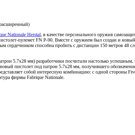
 (расширенный)
que Nationale Herstal
, в качестве персонального оружия самозащи
пистолет-пулемет FN P-90. Вместе с оружием был создан и новы
ым сердечником способна пробить с дистанции 150 метров 48 сл
атрон 5.7х28 мм) разработчики посчитали настолько успешным, 
й новый пистолет под патрон 5.7х28 мм, получившего обозначен
дставляет собой интересную комбинацию: с одной стороны Five-s
тура фирмы Fabrique Nationale.