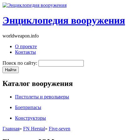
Энциклопедия вооружения
worldweapon.info
О проекте
Контакты
Поиск по сайту:
Каталог вооружения
Пистолеты и револьверы
Боеприпасы
Конструкторы
Главная
»
FN Herstal
»
Five-seven