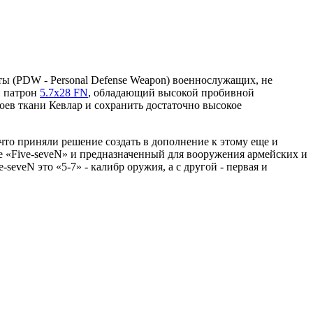
ты (PDW - Personal Defense Weapon) военнослужащих, не
й патрон
5.7х28 FN
, обладающий высокой пробивной
оев ткани Кевлар и сохранить достаточно высокое
что приняли решение создать в дополнение к этому еще и
ие «Five-seveN» и предназначенный для вооружения армейских и
eveN это «5-7» - калибр оружия, а с другой - первая и