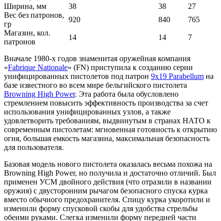
Ширина, мм
38
38
27
Вес без патронов,
920
840
765
гр
Магазин, кол.
14
14
7
патронов
Вначале 1980-х годов знаменитая оружейная компания
«
Fabrique Nationale
» (FN) приступила к созданию серии
унифицированных пистолетов под патрон
9х19 Parabellum
на
базе известного во всем мире бельгийского пистолета
Browning High Power
. Эта работа была обусловлено
стремлением повысить эффективность производства за счет
использования унифицированных узлов, а также
удовлетворить требованиям, выдвинутым в странах НАТО к
современным пистолетам: мгновенная готовность к открытию
огня, большая емкость магазина, максимальная безопасность
для пользователя.
Базовая модель нового пистолета оказалась весьма похожа на
Browning High Power, но получила и достаточно отличий. Был
применен УСМ двойного действия (что отразили в названии
оружия) с двусторонним рычагом безопасного спуска курка
вместо обычного предохранителя. Спицу курка укоротили и
изменили форму спусковой скобы для удобства стрельбы
обеими руками. Слегка изменили форму передней части