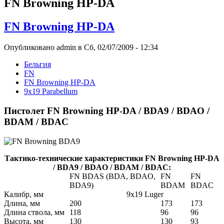
FN Browning HP-DA
FN Browning HP-DA
Опубликовано admin в Сб, 02/07/2009 - 12:34
Бельгия
FN
FN Browning HP-DA
9x19 Parabellum
Пистолет FN Browning HP-DA / BDA9 / BDAO /
BDAM / BDAC
Тактико-технические характеристики FN Browning HP-DA
/ BDA9 / BDAO / BDAM / BDAC:
FN BDAS (BDA, BDAO,
FN
FN
BDA9)
BDAM
BDAC
Калибр, мм
9x19 Luger
Длина, мм
200
173
173
Длина ствола, мм
118
96
96
Высота, мм
130
130
93