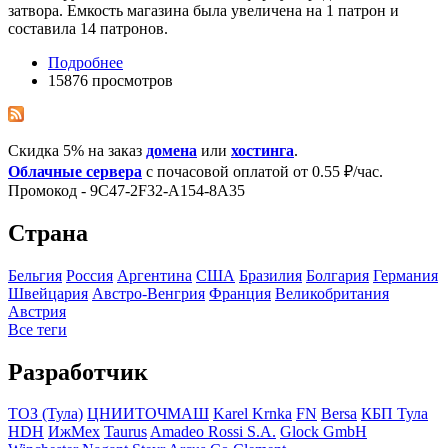
затвора. Емкость магазина была увеличена на 1 патрон и
составила 14 патронов.
Подробнее
15876 просмотров
Скидка 5% на заказ
домена
или
хостинга
.
Облачные сервера
с почасовой оплатой от 0.55 ₽/час.
Промокод - 9C47-2F32-A154-8A35
Страна
Бельгия
Росcия
Аргентина
США
Бразилия
Болгария
Германия
Швейцария
Австро-Венгрия
Франция
Великобритания
Австрия
Все теги
Разработчик
ТОЗ (Тула)
ЦНИИТОЧМАШ
Karel Krnka
FN
Bersa
КБП Тула
HDH
ИжМех
Taurus
Amadeo Rossi S.A.
Glock GmbH