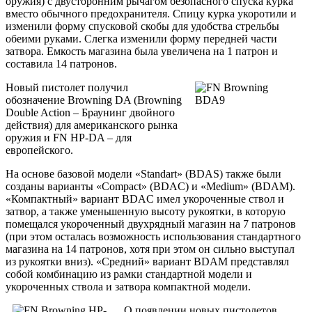
оружия) с двусторонним рычагом безопасного спуска курка
вместо обычного предохранителя. Спицу курка укоротили и
изменили форму спусковой скобы для удобства стрельбы
обеими руками. Слегка изменили форму передней части
затвора. Емкость магазина была увеличена на 1 патрон и
составила 14 патронов.
Новый пистолет получил
обозначение Browning DA (Browning
Double Action – Браунинг двойного
действия) для американского рынка
оружия и FN HP-DA – для
европейского.
На основе базовой модели «Standart» (BDAS) также были
созданы варианты «Compact» (BDAC) и «Medium» (BDAM).
«Компактный» вариант BDAC имел укороченные ствол и
затвор, а также уменьшенную высоту рукоятки, в которую
помещался укороченный двухрядный магазин на 7 патронов
(при этом осталась возможность использования стандартного
магазина на 14 патронов, хотя при этом он сильно выступал
из рукоятки вниз). «Средний» вариант BDAМ представлял
собой комбинацию из рамки стандартной модели и
укороченных ствола и затвора компактной модели.
О появлении новых пистолетов