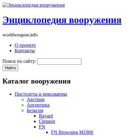
Энциклопедия вооружения
worldweapon.info
О проекте
Контакты
Поиск по сайту:
Каталог вооружения
Пистолеты и револьверы
Австрия
Аргентина
Бельгия
Bayard
Clement
FN
FN Browning M1900