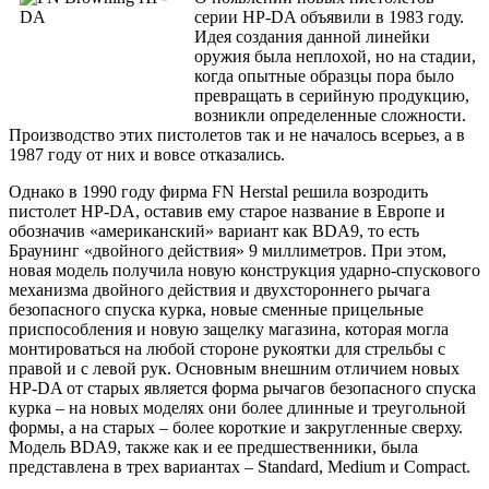
серии HP-DA объявили в 1983 году.
Идея создания данной линейки
оружия была неплохой, но на стадии,
когда опытные образцы пора было
превращать в серийную продукцию,
возникли определенные сложности.
Производство этих пистолетов так и не началось всерьез, а в
1987 году от них и вовсе отказались.
Однако в 1990 году фирма FN Herstal решила возродить
пистолет HP-DA, оставив ему старое название в Европе и
обозначив «американский» вариант как BDA9, то есть
Браунинг «двойного действия» 9 миллиметров. При этом,
новая модель получила новую конструкция ударно-спускового
механизма двойного действия и двухстороннего рычага
безопасного спуска курка, новые сменные прицельные
приспособления и новую защелку магазина, которая могла
монтироваться на любой стороне рукоятки для стрельбы с
правой и с левой рук. Основным внешним отличием новых
HP-DA от старых является форма рычагов безопасного спуска
курка – на новых моделях они более длинные и треугольной
формы, а на старых – более короткие и закругленные сверху.
Модель BDA9, также как и ее предшественники, была
представлена в трех вариантах – Standard, Medium и Compact.