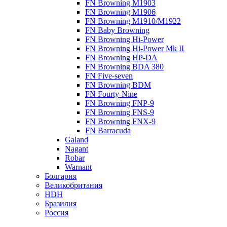
FN Browning M1903
FN Browning M1906
FN Browning M1910/M1922
FN Baby Browning
FN Browning Hi-Power
FN Browning Hi-Power Mk II
FN Browning HP-DA
FN Browning BDA 380
FN Five-seven
FN Browning BDM
FN Fourty-Nine
FN Browning FNP-9
FN Browning FNS-9
FN Browning FNX-9
FN Barracuda
Galand
Nagant
Robar
Warnant
Болгария
Великобритания
HDH
Бразилия
Россия