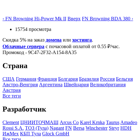
‹ FN Browning Hi-Power Mk II
Вверх
FN Browning BDA 380 ›
15754 просмотра
Скидка 5% на заказ
домена
или
хостинга
.
Облачные сервера
с почасовой оплатой от 0.55 ₽/час.
Промокод - 9C47-2F32-A154-8A35
Страна
США
Германия
Франция
Болгария
Бразилия
Росcия
Бельгия
Австро-Венгрия
Аргентина
Швейцария
Великобритания
Австрия
Все теги
Разработчик
Clement
ЦНИИТОЧМАШ
Arcus Co
Karel Krnka
Taurus
Amadeo
Rossi S.A.
ТОЗ (Тула)
Nagant
FN
Bersa
Winchester
Steyr
HDH
ИжМех
КБП Тула
Glock GmbH
Все теги