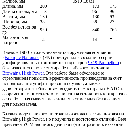
Калибр, мм
9x19 Luger
Длина, мм
200
173
173
Длина ствола, мм
118
96
96
Высота, мм
130
130
93
Ширина, мм
38
38
27
Вес без патронов,
920
840
765
гр
Магазин, кол.
14
14
7
патронов
Вначале 1980-х годов знаменитая оружейная компания
«
Fabrique Nationale
» (FN) приступила к созданию серии
унифицированных пистолетов под патрон
9х19 Parabellum
на
базе известного во всем мире бельгийского пистолета
Browning High Power
. Эта работа была обусловлено
стремлением повысить эффективность производства за счет
использования унифицированных узлов, а также
удовлетворить требованиям, выдвинутым в странах НАТО к
современным пистолетам: мгновенная готовность к открытию
огня, большая емкость магазина, максимальная безопасность
для пользователя.
Базовая модель нового пистолета оказалась весьма похожа на
Browning High Power, но получила и достаточно отличий. Был
применен УСМ двойного действия (что отразили в названии