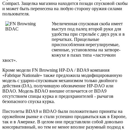
Compact. Защелка магазина находится позади спусковой скобы
и может быть перенесена на любую сторону оружия силами
пользователя.
Увеличенная спусковая скоба имеет
выступ под палец второй руки для
удобства при стрельбе с двух рук и в
перчатках. Прицельные
приспособления нерегулируемые,
сменные, установлены на затворе-
кожухе в пазах типа «ласточкин
хвост».
Кроме модели FN Browning HP-DA / BDA9 компания
«Fabrique Nationale» также предложила модифицированную
модель с ударно-спусковым механизмом только двойного
действия (DA), получившую обозначение HP-DAO или
BDAO. Модель BDAO внешне отличается от BDA9
отсутствием спицы курка и предохранителей - рычагов
безопасного спуска курка.
Пистолеты BDA9 и BDAO были положительно приняты на
оружейном рынке и стали успешно продаваться как в Европе,
так и в Америке. В целом они представляли собой довольно
консервативный, но тем не менее вполне разумный подход к