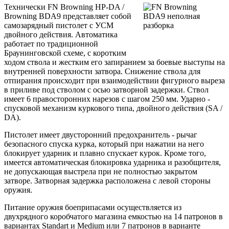
Технически FN Browning HP-DA /
Browning BDA9 представляет собой
самозарядный пистолет с УСМ
двойного действия. Автоматика
работает по традиционной
Браунинговской схеме, с коротким
ходом ствола и жестким его запиранием за боевые выступы на
внутренней поверхности затвора. Снижение ствола для
отпирания происходит при взаимодействии фигурного выреза
в приливе под стволом с осью затворной задержки. Ствол
имеет 6 правосторонних нарезов с шагом 250 мм. Ударно -
спусковой механизм куркового типа, двойного действия (SA /
DA).
Пистолет имеет двусторонний предохранитель - рычаг
безопасного спуска курка, который при нажатии на него
блокирует ударник и плавно спускает курок. Кроме того,
имеется автоматическая блокировка ударника и разобщителя,
не допускающая выстрела при не полностью закрытом
затворе. Затворная задержка расположена с левой стороны
оружия.
Питание оружия боеприпасами осуществляется из
двухрядного коробчатого магазина емкостью на 14 патронов в
вариантах Standart и Medium или 7 патронов в варианте