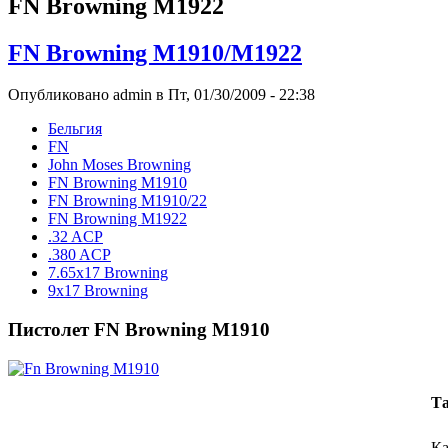
FN Browning M1922
FN Browning M1910/M1922
Опубликовано admin в Пт, 01/30/2009 - 22:38
Бельгия
FN
John Moses Browning
FN Browning M1910
FN Browning M1910/22
FN Browning M1922
.32 ACP
.380 ACP
7.65x17 Browning
9x17 Browning
Пистолет FN Browning M1910
Та
Ка