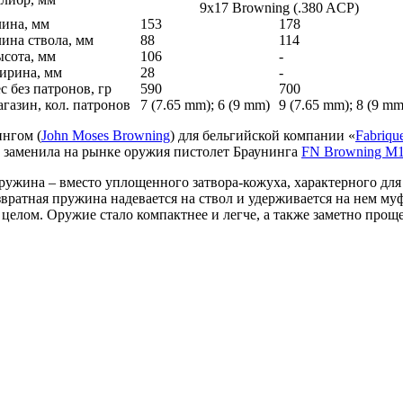
9х17 Browning (.380 ACP)
ина, мм
153
178
ина ствола, мм
88
114
сота, мм
106
-
ирина, мм
28
-
с без патронов, гр
590
700
газин, кол. патронов
7 (7.65 mm); 6 (9 mm)
9 (7.65 mm); 8 (9 mm
нгом (
John Moses Browning
) для бельгийской компании «
Fabriqu
и заменила на рынке оружия пистолет Браунинга
FN Browning M
пружина – вместо уплощенного затвора-кожуха, характерного дл
вратная пружина надевается на ствол и удерживается на нем муф
целом. Оружие стало компактнее и легче, а также заметно проще