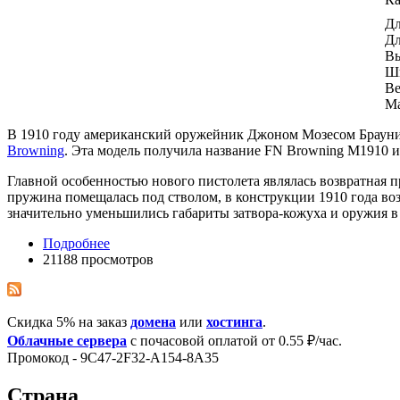
Дл
Дл
Вы
Ш
Ве
Ма
В 1910 году американский оружейник Джоном Мозесом Брауни
Browning
. Эта модель получила название FN Browning M1910 
Главной особенностью нового пистолета являлась возвратная 
пружина помещалась под стволом, в конструкции 1910 года воз
значительно уменьшились габариты затвора-кожуха и оружия в 
Подробнее
21188 просмотров
Скидка 5% на заказ
домена
или
хостинга
.
Облачные сервера
с почасовой оплатой от 0.55 ₽/час.
Промокод - 9C47-2F32-A154-8A35
Страна