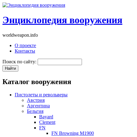
Энциклопедия вооружения
worldweapon.info
О проекте
Контакты
Поиск по сайту:
Каталог вооружения
Пистолеты и револьверы
Австрия
Аргентина
Бельгия
Bayard
Clement
FN
FN Browning M1900