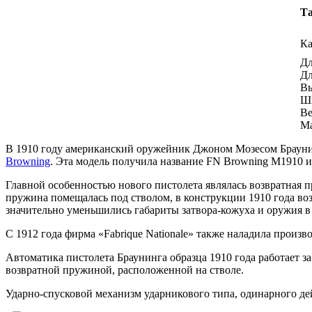
Та
Ка
Дл
Дл
Вы
Ш
Ве
Ма
В 1910 году американский оружейник Джоном Мозесом Брауни
Browning
. Эта модель получила название FN Browning M1910 
Главной особенностью нового пистолета являлась возвратная 
пружина помещалась под стволом, в конструкции 1910 года воз
значительно уменьшились габариты затвора-кожуха и оружия в 
С 1912 года фирма «Fabrique Nationale» также наладила произ
Автоматика пистолета Браунинга образца 1910 года работает за
возвратной пружиной, расположенной на стволе.
Ударно-спусковой механизм ударникового типа, одинарного де