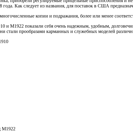
ынка, приобрели регулируемые прицельные приспособления и не
 года. Как следует из названия, для поставок в США предназна
 многочисленные копии и подражания, более или менее соответ
10 и M1922 показали себя очень надежным, удобным, долговечн
ни стали прообразами карманных и служебных моделей различн