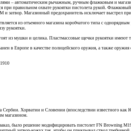
елями – автоматическим рычажным, ручным флажковым и магаз
ся при правильном охвате рукоятки пистолета рукой. Флажковы
СМ и затвор. Магазинный предохранитель исключает выстрел пр
вляется из отъемного магазина коробчатого типа с однорядным 
зу рукоятки.
тоят из мушки и целика. Пластмассовые щечки рукоятки имеют 
нен в Европе в качестве полицейского оружия, а также оружия
а Сербии. Хорватии и Словении (впоследствии известного как Юго
ым магазином.
каз, было решение модифицировать пистолет FN Browning M191
дартный затвор-кожух так, чтобы он прикрывал ствол требуемой