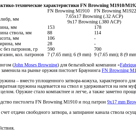
ктико-технические характеристики FN Browning M1910/M19
FN Browning M1910
FN Browning M1922
7.65х17 Browning (.32 ACP)
либр, мм
9х17 Browning (.380 ACP)
ина, мм
153
178
ина ствола, мм
88
114
сота, мм
106
-
ирина, мм
28
-
с без патронов, гр
590
700
газин, кол. патронов
7 (7.65 mm); 6 (9 mm)
9 (7.65 mm); 8 (9 mm
нгом (
John Moses Browning
) для бельгийской компании «
Fabriqu
и заменила на рынке оружия пистолет Браунинга
FN Browning M
пружина – вместо уплощенного затвора-кожуха, характерного дл
вратная пружина надевается на ствол и удерживается на нем муф
целом. Оружие стало компактнее и легче, а также заметно проще
водство пистолета FN Browning M1910 и под патрон
9х17 mm Bro
 счет отдачи свободного затвора, а запирание канала ствола осу
йствия.