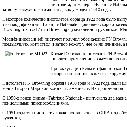
пистолета, инженеры «Fabrique Nation
затвору-кожуху такого же типа, как у модели 1910 года.
Некоторое количество пистолетов образца 1922 года было вып
этой модификации «Fabrique Nationale» довольно скоро отказ
Browning и 7.65х17 mm Browning с увеличенной рукояткой. Маг
Модифицированный пистолет получил обозначение FN Browning
предыдущую, хотя ствол и затвор-кожух у нее были длиннее, а 
Кроме Югославии пистолет FN Brownin
широкое применение в качестве полиц
При оккупации Бельгии фашистской Г
которого он состоял в качестве оружия 
Пистолеты FN Browning образца 1910 года и 1922 года были ш
конца Второй Мировой войны и даже после. Их производство п
С 1950-х годов фирма «Fabrique Nationale» выпускала два ва
прицельными приспособлениями.
С 1951 года эти пистолеты также поставлялись в США под обо
рукоятки).