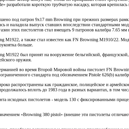
ale» разработали короткую трубчатую насадку, которая крепила
ушено под патрон 9х17 mm Browning при прежних размерах рамки
алась и наладила выпуск ставших впоследствии стандартными м
азин этих пистолетов стал вмещать 9 патронов калибра 7.65 мм 
 M1922, а также стал известен как FN Browning M1910/22. Мод
рукоятка больше.
g M1922 был принят на вооружение бельгийской, французской, г
ейского оружия.
ерманией во время Второй Мировой войны пистолет FN Brownin
ограниченного стандарта под обозначением Pistole 626(b) калибра 
ироко распространены как гражданское, полицейское и армейско
родолжалось вплоть до 1983 года в разных вариантах, в том ч
рианта исходных пистолетов - модель 130 с фиксированными при
значением «Browning 380 pistol» (внешне эти пистолеты отлича