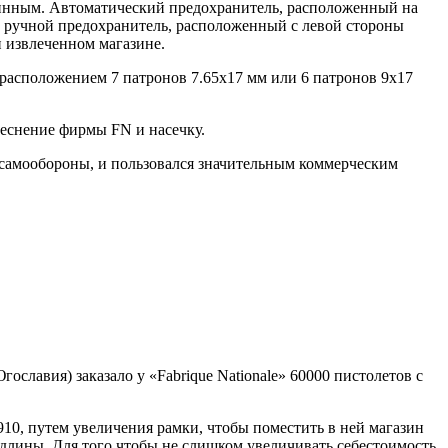
инным. Автоматический предохранитель, расположенный на
й ручной предохранитель, расположенный с левой стороны
и извлеченном магазине.
расположением 7 патронов 7.65х17 мм или 6 патронов 9х17
теснение фирмы FN и насечку.
 самообороны, и пользовался значительным коммерческим
славия) заказало у «Fabrique Nationale» 60000 пистолетов с
0, путем увеличения рамки, чтобы поместить в ней магазин
 длины. Для того чтобы не слишком увеличивать себестоимость