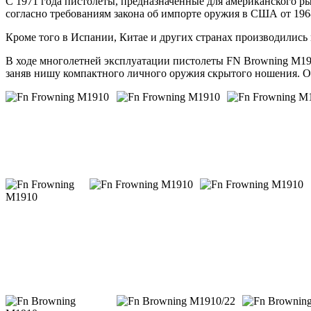
С 1971 года пистолеты, предназначенные для американского р
согласно требованиям закона об импорте оружия в США от 1968
Кроме того в Испании, Китае и других странах производились
В ходе многолетней эксплуатации пистолеты FN Browning M19
заняв нишу компактного личного оружия скрытого ношения. О