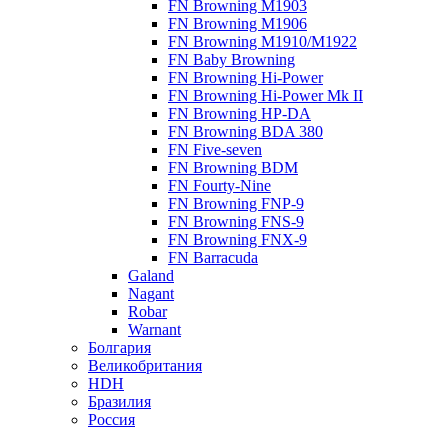
FN Browning M1903
FN Browning M1906
FN Browning M1910/M1922
FN Baby Browning
FN Browning Hi-Power
FN Browning Hi-Power Mk II
FN Browning HP-DA
FN Browning BDA 380
FN Five-seven
FN Browning BDM
FN Fourty-Nine
FN Browning FNP-9
FN Browning FNS-9
FN Browning FNX-9
FN Barracuda
Galand
Nagant
Robar
Warnant
Болгария
Великобритания
HDH
Бразилия
Россия