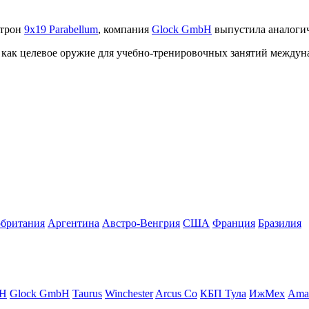
атрон
9x19 Parabellum
, компания
Glock GmbH
выпустила аналогич
 как целевое оружие для учебно-тренировочных занятий междуна
британия
Аргентина
Австро-Венгрия
США
Франция
Бразилия
H
Glock GmbH
Taurus
Winchester
Arcus Co
КБП Тула
ИжМех
Amad