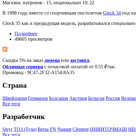
Магазин, патронов - 15, опционально 10; 22
В 1998 году, вместе со спортивным пистолетом
Glock 34
под п
Glock 35 как и предыдущая модель, разрабатывался специально
Подробнее
49605 просмотров
Скидка 5% на заказ
домена
или
хостинга
.
Облачные сервера
с почасовой оплатой от 0.55 ₽/час.
Промокод - 9C47-2F32-A154-8A35
Страна
Швейцария
Германия
Болгария
Австрия
Бельгия
Росcия
Велико
Все теги
Разработчик
Steyr
ТОЗ (Тула)
Bersa
FN
Nagant
Clement
ЦНИИТОЧМАШ
HD
Все теги