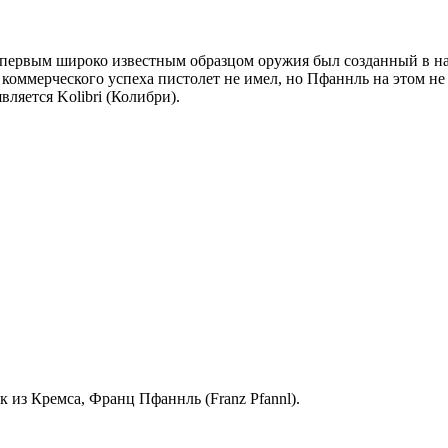
го первым широко известным образцом оружия был созданный в н
 коммерческого успеха пистолет не имел, но Пфаннль на этом н
является Kolibri (Колибри).
из Кремса, Франц Пфаннль (Franz Pfannl).