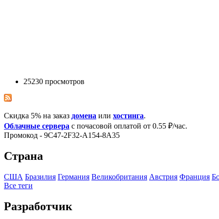
25230 просмотров
Скидка 5% на заказ
домена
или
хостинга
.
Облачные сервера
с почасовой оплатой от 0.55 ₽/час.
Промокод - 9C47-2F32-A154-8A35
Страна
США
Бразилия
Германия
Великобритания
Австрия
Франция
Б
Все теги
Разработчик