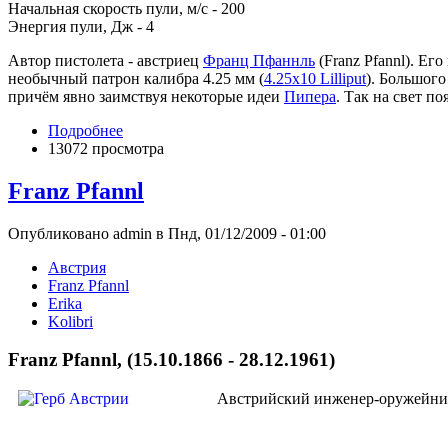
Начальная скорость пули, м/с - 200
Энергия пули, Дж - 4
Автор пистолета - австриец
Франц Пфаннль
(Franz Pfannl). Е
необычный патрон калибра 4.25 мм (
4.25x10 Lilliput
). Большого
причём явно заимствуя некоторые идеи
Пипера
. Так на свет по
Подробнее
13072 просмотра
Franz Pfannl
Опубликовано admin в Пнд, 01/12/2009 - 01:00
Австрия
Franz Pfannl
Erika
Kolibri
Franz Pfannl, (15.10.1866 - 28.12.1961)
Австрийский инженер-оружейник 