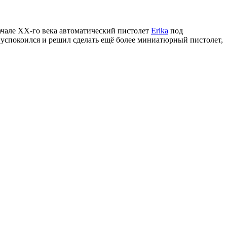
ачале ХХ-го века автоматический пистолет
Erika
под
е успокоился и решил сделать ещё более миниатюрный пистолет,