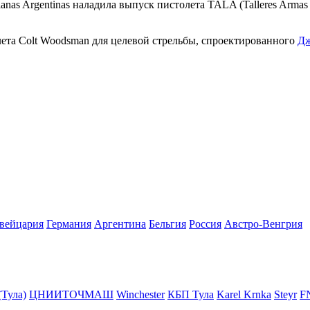
ianas Argentinas наладила выпуск пистолета TALA (Talleres Armas
ета Colt Woodsman для целевой стрельбы, спроектированного
Дж
вейцария
Германия
Аргентина
Бельгия
Росcия
Австро-Венгрия
(Тула)
ЦНИИТОЧМАШ
Winchester
КБП Тула
Karel Krnka
Steyr
F