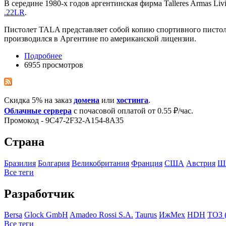
В середине 1980-х годов аргентинская фирма Talleres Armas Liv
.22LR
.
Пистолет TALA представляет собой копию спортивного пистол
производился в Аргентине по американской лицензии.
Подробнее
6955 просмотров
Скидка 5% на заказ
домена
или
хостинга
.
Облачные сервера
с почасовой оплатой от 0.55 ₽/час.
Промокод - 9C47-2F32-A154-8A35
Страна
Бразилия
Болгария
Великобритания
Франция
США
Австрия
Ш
Все теги
Разработчик
Bersa
Glock GmbH
Amadeo Rossi S.A.
Taurus
ИжМех
HDH
ТОЗ 
Все теги