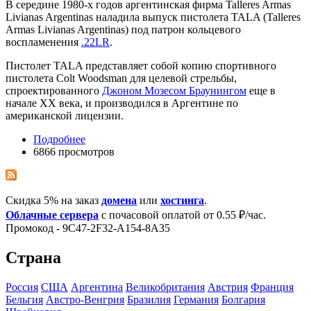
В середине 1980-х годов аргентинская фирма Talleres Armas
Livianas Argentinas наладила выпуск пистолета TALA (Talleres
Armas Livianas Argentinas) под патрон кольцевого
воспламенения
.22LR
.
Пистолет TALA представляет собой копию спортивного
пистолета Colt Woodsman для целевой стрельбы,
спроектированного
Джоном Мозесом Браунингом
еще в
начале ХХ века, и производился в Аргентине по
американской лицензии.
Подробнее
6866 просмотров
Скидка 5% на заказ
домена
или
хостинга
.
Облачные сервера
с почасовой оплатой от 0.55 ₽/час.
Промокод - 9C47-2F32-A154-8A35
Страна
Росcия
США
Аргентина
Великобритания
Австрия
Франция
Бельгия
Австро-Венгрия
Бразилия
Германия
Болгария