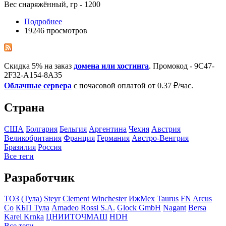
Вес снаряжённый, гр - 1200
Подробнее
19246 просмотров
Скидка 5% на заказ
домена или хостинга
. Промокод - 9C47-
2F32-A154-8A35
Облачные сервера
с почасовой оплатой от 0.37 ₽/час.
Страна
США
Болгария
Бельгия
Аргентина
Чехия
Австрия
Великобритания
Франция
Германия
Австро-Венгрия
Бразилия
Росcия
Все теги
Разработчик
ТОЗ (Тула)
Steyr
Clement
Winchester
ИжМех
Taurus
FN
Arcus
Co
КБП Тула
Amadeo Rossi S.A.
Glock GmbH
Nagant
Bersa
Karel Krnka
ЦНИИТОЧМАШ
HDH
Все теги