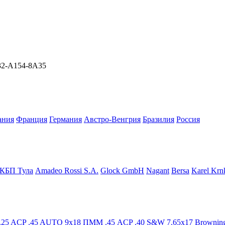
F32-A154-8A35
ания
Франция
Германия
Австро-Венгрия
Бразилия
Росcия
КБП Тула
Amadeo Rossi S.A.
Glock GmbH
Nagant
Bersa
Karel Krn
.25 ACP
.45 AUTO
9x18 ПММ
.45 ACP
.40 S&W
7.65x17 Brownin