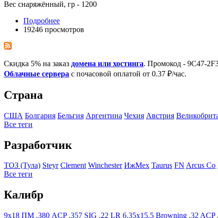
Вес снаряжённый, гр - 1200
Подробнее
19246 просмотров
Скидка 5% на заказ
домена или хостинга
. Промокод - 9C47-2
Облачные сервера
с почасовой оплатой от 0.37 ₽/час.
Страна
США
Болгария
Бельгия
Аргентина
Чехия
Австрия
Великобрит
Все теги
Разработчик
ТОЗ (Тула)
Steyr
Clement
Winchester
ИжМех
Taurus
FN
Arcus Co
Все теги
Калибр
9x18 ПМ
.380 ACP
.357 SIG
.22 LR
6.35x15.5 Browning
.32 ACP