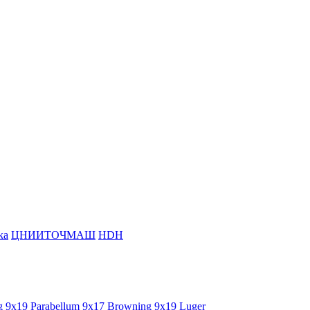
ka
ЦНИИТОЧМАШ
HDH
g
9x19 Parabellum
9x17 Browning
9x19 Luger