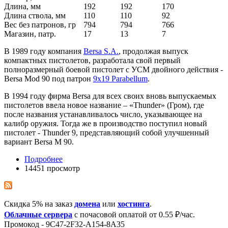
Длина, мм
192
192
170
Длина ствола, мм
110
110
92
Вес без патронов, гр
794
794
766
Магазин, патр.
17
13
7
В 1989 году компания
Bersa S.A.
, продолжая выпуск
компактных пистолетов, разработала свой первый
полноразмерный боевой пистолет с УСМ двойного действия -
Bersa Mod 90 под патрон
9x19 Parabellum
.
В 1994 году фирма Bersa для всех своих вновь выпускаемых
пистолетов ввела новое название – «Thunder» (Гром), где
после названия устанавливалось число, указывающее на
калибр оружия. Тогда же в производство поступил новый
пистолет - Thunder 9, представляющий собой улучшенный
вариант Bersa M 90.
Подробнее
14451 просмотр
Скидка 5% на заказ
домена
или
хостинга
.
Облачные сервера
с почасовой оплатой от 0.55 ₽/час.
Промокод - 9C47-2F32-A154-8A35