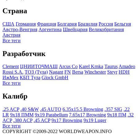
Страна
США
Германия
Франция
Болгария
Бразилия
Росcия
Бельгия
Австро-Венгрия
Аргентина
Швейцария
Великобритания
Австрия
Все теги
Разработчик
Clement
ЦНИИТОЧМАШ
Arcus Co
Karel Krnka
Taurus
Amadeo
Rossi S.A.
ТОЗ (Тула)
Nagant
FN
Bersa
Winchester
Steyr
HDH
ИжМех
КБП Тула
Glock GmbH
Все теги
Калибр
.25 ACP
.40 S&W
.45 AUTO
6.35x15.5 Browning
.357 SIG
.22
LR
9x18 ПММ
9x19 Parabellum
7.65x17 Browning
9x18 ПМ
.32
ACP
.380 ACP
.45 ACP
9x17 Browning
9x19 Luger
Все теги
COPYRIGHT ©2009-2022 WORLDWEAPON.INFO