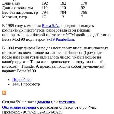
Длина, мм
192
192
170
Длина ствола, мм
110
110
92
Вес без патронов, гр
794
794
766
Магазин, патр.
17
13
7
В 1989 году компания
Bersa S.A.
, продолжая выпуск
компактных пистолетов, разработала свой первый
полноразмерный боевой пистолет с УСМ двойного действия -
Bersa Mod 90 под патрон
9x19 Parabellum
.
В 1994 году фирма Bersa для всех своих вновь выпускаемых
пистолетов ввела новое название – «Thunder» (Гром), где
после названия устанавливалось число, указывающее на
калибр оружия. Тогда же в производство поступил новый
пистолет - Thunder 9, представляющий собой улучшенный
вариант Bersa M 90.
Подробнее
14451 просмотр
Скидка 5% на заказ
домена
или
хостинга
.
Облачные сервера
с почасовой оплатой от 0.55 ₽/час.
Промокод - 9C47-2F32-A154-8A35