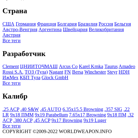
Страна
США
Германия
Франция
Болгария
Бразилия
Росcия
Бельгия
Австро-Венгрия
Аргентина
Швейцария
Великобритания
Австрия
Все теги
Разработчик
Clement
ЦНИИТОЧМАШ
Arcus Co
Karel Krnka
Taurus
Amadeo
Rossi S.A.
ТОЗ (Тула)
Nagant
FN
Bersa
Winchester
Steyr
HDH
ИжМех
КБП Тула
Glock GmbH
Все теги
Калибр
.25 ACP
.40 S&W
.45 AUTO
6.35x15.5 Browning
.357 SIG
.22
LR
9x18 ПММ
9x19 Parabellum
7.65x17 Browning
9x18 ПМ
.32
ACP
.380 ACP
.45 ACP
9x17 Browning
9x19 Luger
Все теги
COPYRIGHT ©2009-2022 WORLDWEAPON.INFO