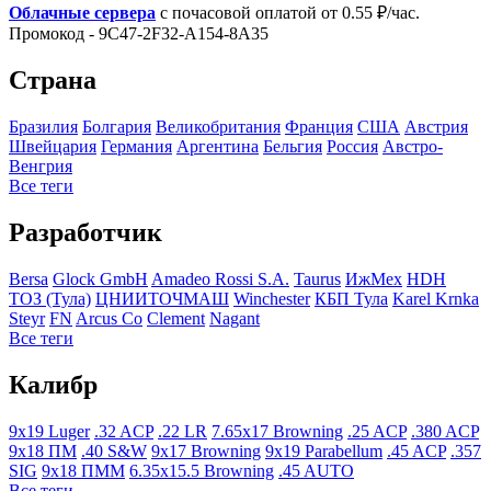
Облачные сервера
с почасовой оплатой от 0.55 ₽/час.
Промокод - 9C47-2F32-A154-8A35
Страна
Бразилия
Болгария
Великобритания
Франция
США
Австрия
Швейцария
Германия
Аргентина
Бельгия
Росcия
Австро-
Венгрия
Все теги
Разработчик
Bersa
Glock GmbH
Amadeo Rossi S.A.
Taurus
ИжМех
HDH
ТОЗ (Тула)
ЦНИИТОЧМАШ
Winchester
КБП Тула
Karel Krnka
Steyr
FN
Arcus Co
Clement
Nagant
Все теги
Калибр
9x19 Luger
.32 ACP
.22 LR
7.65x17 Browning
.25 ACP
.380 ACP
9x18 ПМ
.40 S&W
9x17 Browning
9x19 Parabellum
.45 ACP
.357
SIG
9x18 ПММ
6.35x15.5 Browning
.45 AUTO
Все теги