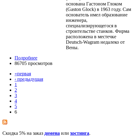
основана Гастоном Глоком
(Gaston Glock) в 1963 году. Сам
основатель имел образование
инженера,
специализирующегося в
строительстве станков. Фирма
расположена в местечке
Deutsch-Wagram недалеко от
Вены.
Подробнее
86705 просмотров
«первая
‹ предыдущая
1
2
3
4
5
6
Скидка 5% на заказ
домена
или
хостинга
.