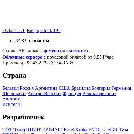
‹ Glock 17L
Вверх
Glock 19 ›
56582 просмотра
Скидка 5% на заказ
домена
или
хостинга
.
Облачные сервера
с почасовой оплатой от 0.55 ₽/час.
Промокод - 9C47-2F32-A154-8A35
Страна
Бельгия
Росcия
Аргентина
США
Бразилия
Болгария
Германия
Швейцария
Австро-Венгрия
Франция
Великобритания
Австрия
Все теги
Разработчик
ТОЗ (Тула)
ЦНИИТОЧМАШ
Karel Krnka
FN
Bersa
КБП Тула