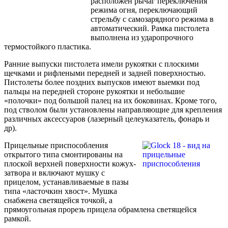
расположен рычаг переключения
режима огня, переключающий
стрельбу с самозарядного режима в
автоматический. Рамка пистолета
выполнена из ударопрочного
термостойкого пластика.
Ранние выпуски пистолета имели рукоятки с плоскими
щечками и рифлеными передней и задней поверхностью.
Пистолеты более поздних выпусков имеют выемки под
пальцы на передней стороне рукоятки и небольшие
«полочки» под большой палец на их боковинах. Кроме того,
под стволом были установлены направляющие для крепления
различных аксессуаров (лазерный целеуказатель, фонарь и
др).
Прицельные приспособления
открытого типа смонтированы на
плоской верхней поверхности кожух-
затвора и включают мушку с
прицелом, устанавливаемые в пазы
типа «ласточкин хвост». Мушка
снабжена светящейся точкой, а
прямоугольная прорезь прицела обрамлена светящейся
рамкой.