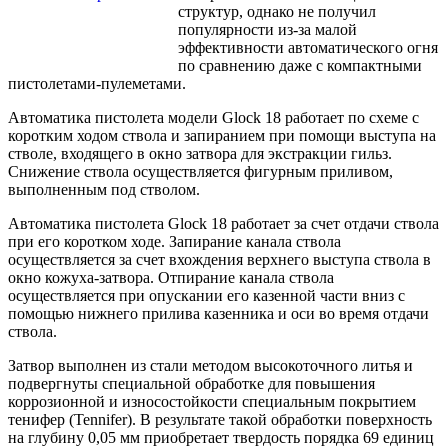
структур, однако не получил
популярности из-за малой
эффективности автоматического огня
по сравнению даже с компактными
пистолетами-пулеметами.
Автоматика пистолета модели Glock 18 работает по схеме с
коротким ходом ствола и запиранием при помощи выступа на
стволе, входящего в окно затвора для экстракции гильз.
Снижение ствола осуществляется фигурным приливом,
выполненным под стволом.
Автоматика пистолета Glock 18 работает за счет отдачи ствола
при его коротком ходе. Запирание канала ствола
осуществляется за счет вхождения верхнего выступа ствола в
окно кожуха-затвора. Отпирание канала ствола
осуществляется при опускании его казенной части вниз с
помощью нижнего прилива казенника и оси во время отдачи
ствола.
Затвор выполнен из стали методом высокоточного литья и
подвергнуты специальной обработке для повышения
коррозионной и износостойкости специальным покрытием
тенифер (Tennifer). В результате такой обработки поверхность
на глубину 0,05 мм приобретает твердость порядка 69 единиц